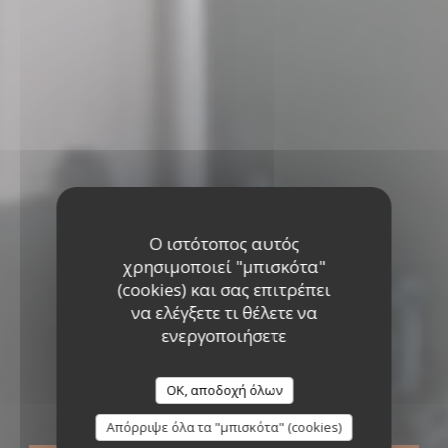
Ο ιστότοπος αυτός
χρησιμοποιεί "μπισκότα"
(cookies) και σας επιτρέπει
να ελέγξετε τι θέλετε να
ενεργοποιήσετε
ΠΑΡΑΔΟΣΙΑΚΌ ΕΣΤΙΑΤΌΡΙΟ
•
BAILLY
LE PAVILLON DE BAILLY
OK, αποδοχή όλων
Le Pavillon de Bailly
Απόρριψε όλα τα "μπισκότα" (cookies)