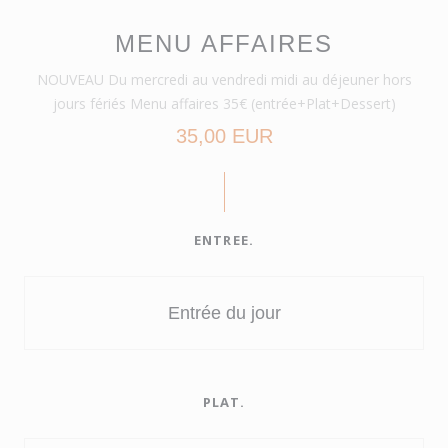
MENU AFFAIRES
NOUVEAU Du mercredi au vendredi midi au déjeuner hors
jours fériés Menu affaires 35€ (entrée+Plat+Dessert)
35,00 EUR
ENTREE.
Entrée du jour
PLAT.