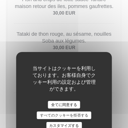
maison retour des iles, pommes gaufrettes.
30,00 EUR
Tataki de thon rouge, au sésame, nouilles
Soba aux légumes.
30,00 EUR
当サイトはクッキーを利用し
Poisson du moment
ております。お客様自身でク
Consultez le chevalet
ッキー利用の設定および管理
30,00 EUR
ができます。
Suggestion du Chef
LE PAVILLON DE BAILLY
全てに同意する
Consultez le chevalet
すべてのクッキーを拒否する
30,00 EUR
カスタマイズする