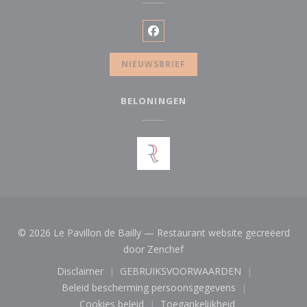
Facebook ((opent in een nieuw
NIEUWSBRIEF
BELONINGEN
© 2026 Le Pavillon de Bailly — Restaurant website gecreëerd
((opent in een nieuw venster
door
Zenchef
Disclaimer
GEBRUIKSVOORWAARDEN
((opent in een nieuw venster))
((opent in een nieuw venste
Beleid bescherming persoonsgegevens
((opent in een nieuw venster))
Cookies beleid
Toegankelijkheid