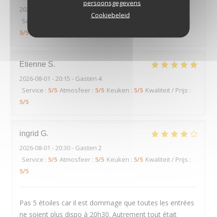
persoonsgegevens
2026-08-01
- 20:45 - Gasten 2
Cookiebeleid
Service
:
5
/5
Atmosfeer
:
5
/5
Keuken
:
5
/5
Kwaliteit / Prijs
:
5
/5
Etienne
S
2026-08-01
- 20:15 - Gasten 4
Service
:
5
/5
Atmosfeer
:
5
/5
Keuken
:
5
/5
Kwaliteit / Prijs
:
5
/5
ingrid
G
2026-08-01
- 20:30 - Gasten 2
Service
:
5
/5
Atmosfeer
:
5
/5
Keuken
:
5
/5
Kwaliteit / Prijs
:
5
/5
Pas 5 étoiles car il est dommage que toutes les entrées
ne soient plus dispo à 20h30. Autrement tout était