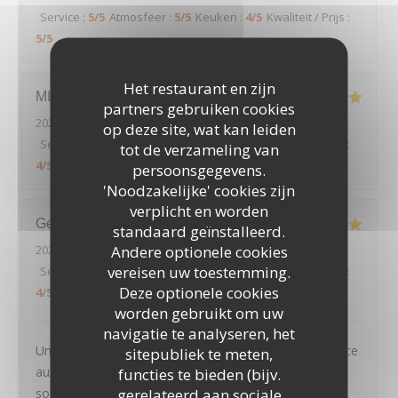
Service
:
5
/5
Atmosfeer
:
5
/5
Keuken
:
4
/5
Kwaliteit / Prijs
:
5
/5
Het restaurant en zijn
MICKAEL
H
partners gebruiken cookies
2026-08-01
- 19:45 - Gasten 2
op deze site, wat kan leiden
Service
:
5
/5
Atmosfeer
:
5
/5
Keuken
:
4
/5
Kwaliteit / Prijs
:
tot de verzameling van
4
/5
persoonsgegevens.
'Noodzakelijke' cookies zijn
verplicht en worden
Geoffroy
D
standaard geïnstalleerd.
Andere optionele cookies
2026-08-01
- 20:45 - Gasten 2
vereisen uw toestemming.
Service
:
5
/5
Atmosfeer
:
4
/5
Keuken
:
5
/5
Kwaliteit / Prijs
:
Deze optionele cookies
4
/5
worden gebruikt om uw
navigatie te analyseren, het
Un très joli cadre, des plats tous excellents et un service
sitepubliek te meten,
aux petits oignons : nous avons passé une excellente
functies te bieden (bijv.
gerelateerd aan sociale
soirée, et recommandons chaleureusement ce