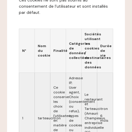
Ces cookies ne sont pas soumis au
consentement de l'utilisateur et sont installés
par défaut.
Sociétés
utilisant
Catégories
les
Nom
Durée
de
cookies
N°
du
Finalité
de
données
/
cookie
vie
collectées
destinataires
des
données
Adresse
IP,
Ce
User
cookie
agent,
Le
conserve
Choix
restaurant
les
(consentement
et
choix
ou
Tarteaucitron
de
refus),
(Amauri
l'utilisateur
types
6
1
tarteaucitron
Champeaux,
en
de
mois
entreprise
matière
cookies
individuelle
de
ou