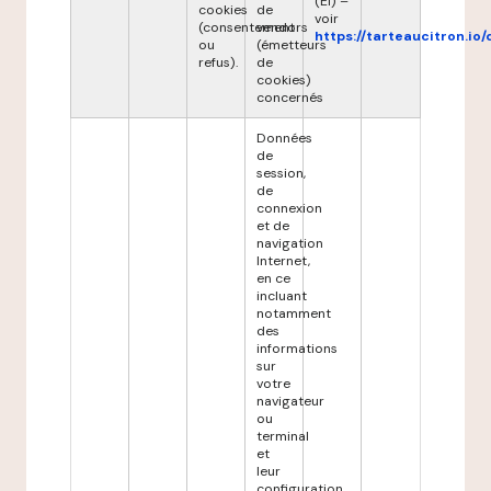
(EI) –
cookies
de
voir
(consentement
vendors
https://tarteaucitron.io/
ou
(émetteurs
refus).
de
cookies)
concernés
Données
de
session,
de
connexion
et de
navigation
Internet,
en ce
incluant
notamment
des
informations
sur
votre
navigateur
ou
terminal
et
leur
configuration