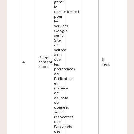
gérer
le
consentement
pour
les
services
Google
sur le
Site,
en
veillant
à ce
Google
que
6
4
consent
les
mois
mode
préférences
de
l'utilisateur
en
matière
de
collecte
de
données
soient
respectées
dans
l'ensemble
des