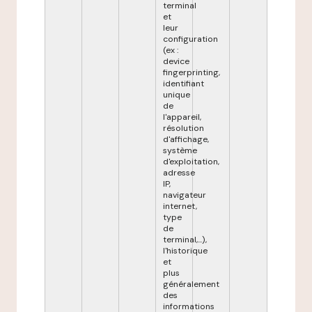
terminal
et
leur
configuration
(ex :
device
fingerprinting,
identifiant
unique
de
l'appareil,
résolution
d'affichage,
système
d'exploitation,
adresse
IP,
navigateur
internet,
type
de
terminal,...),
l'historique
et
plus
généralement
des
informations