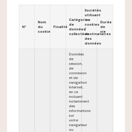
Sociétés
utilisant
Catégories
les
Nom
Durée
de
cookies
N°
du
Finalité
de
données
/
cookie
vie
collectées
destinataires
des
données
Données
de
session,
de
connexion
et de
navigation
Internet,
en ce
incluant
notamment
des
informations
sur
votre
navigateur
ou