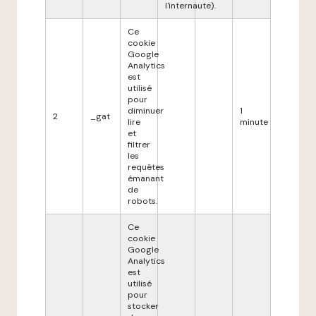
l'internaute).
Ce
cookie
Google
Analytics
est
utilisé
pour
diminuer
1
2
_gat
lire
minute
et
filtrer
les
requêtes
émanant
de
robots.
Ce
cookie
Google
Analytics
est
utilisé
pour
stocker