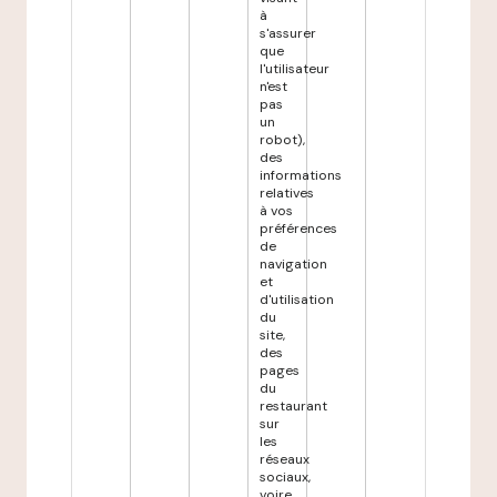
à
s'assurer
que
l'utilisateur
n'est
pas
un
robot),
des
informations
relatives
à vos
préférences
de
navigation
et
d'utilisation
du
site,
des
pages
du
restaurant
sur
les
réseaux
sociaux,
voire