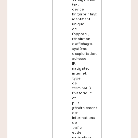
(ex :
device
fingerprinting,
identifiant
unique
de
l'appareil,
résolution
d'affichage,
système
d'exploitation,
adresse
IP,
navigateur
internet,
type
de
terminal,...),
l'historique
et
plus
généralement
des
informations
de
trafic
et de
navigation