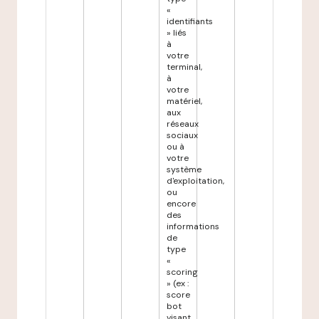
«
identifiants
» liés
à
votre
terminal,
à
votre
matériel,
aux
réseaux
sociaux
ou à
votre
système
d'exploitation,
ou
encore
des
informations
de
type
«
scoring
» (ex :
score
bot
visant