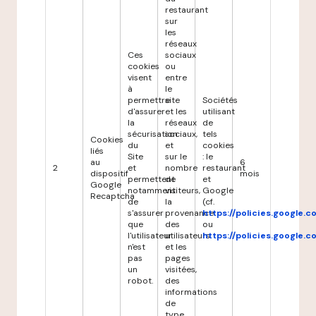
restaurant
sur
les
réseaux
Ces
sociaux
cookies
ou
visent
entre
à
le
permettre
site
Sociétés
d'assurer
et les
utilisant
la
réseaux
de
sécurisation
sociaux,
tels
Cookies
du
et
cookies
liés
Site
sur le
: le
au
6
2
et
nombre
restaurant
dispositif
mois
permettent
de
et
Google
notamment
visiteurs,
Google
Recaptcha
de
la
(cf.
s'assurer
provenance
https://policies.google.
que
des
ou
l'utilisateur
utilisateurs
https://policies.google.
n'est
et les
pas
pages
un
visitées,
robot.
des
informations
de
type