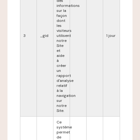
des
informations
sur la
façon
dont
les
visiteurs
3
_gid
utilisent
1 jour
notre
Site
et
aide
à
créer
un
rapport
d'analyse
relatif
à la
navigation
sur
notre
Site.
Ce
système
permet
de