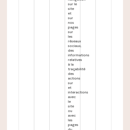
sur le
site
et
sur
nos
pages
sur
les
réseaux
sociaux,
des
informations
relatives
à la
traçabilité
des
actions
sur
et
interactions
avec
le
site
ou
avec
les
pages
du