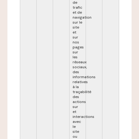
de
trafic
et de
navigation
sur le
site
et
sur
nos
pages
sur
les
réseaux
sociaux,
des
informations
relatives
à la
traçabilité
des
actions
sur
et
interactions
avec
le
site
ou