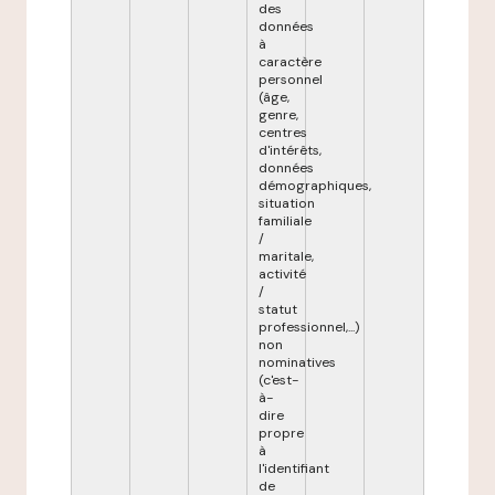
des
données
à
caractère
personnel
(âge,
genre,
centres
d'intérêts,
données
démographiques,
situation
familiale
/
maritale,
activité
/
statut
professionnel,...)
non
nominatives
(c'est-
à-
dire
propre
à
l'identifiant
de