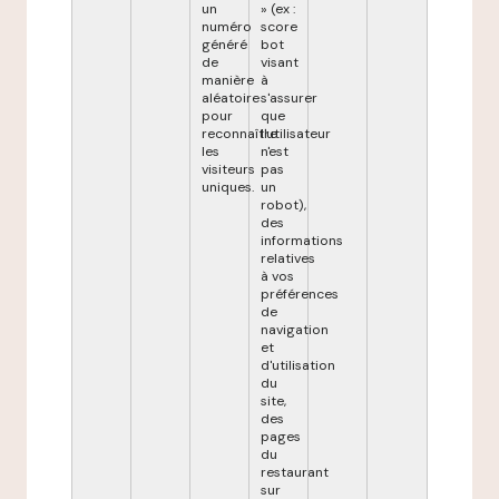
un
» (ex :
numéro
score
généré
bot
de
visant
manière
à
aléatoire
s'assurer
pour
que
reconnaître
l'utilisateur
les
n'est
visiteurs
pas
uniques.
un
robot),
des
informations
relatives
à vos
préférences
de
navigation
et
d'utilisation
du
site,
des
pages
du
restaurant
sur