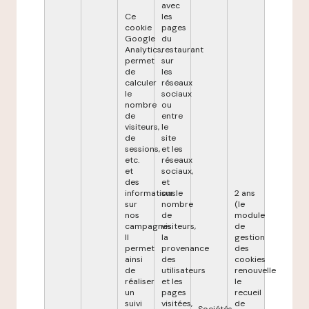
avec
Ce
les
cookie
pages
Google
du
Analytics,
restaurant
permet
sur
de
les
calculer
réseaux
le
sociaux
nombre
ou
de
entre
visiteurs,
le
de
site
sessions,
et les
etc.
réseaux
et
sociaux,
des
et
informations
sur le
2 ans
sur
nombre
(le
nos
de
module
campagnes.
visiteurs,
de
Il
la
gestion
permet
provenance
des
ainsi
des
cookies
de
utilisateurs
renouvelle
réaliser
et les
le
un
pages
recueil
suivi
visitées,
de