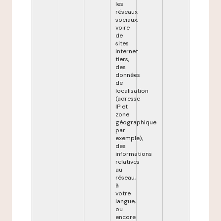
les
réseaux
sociaux,
voire
de
sites
internet
tiers,
des
données
de
localisation
(adresse
IP et
zone
géographique
par
exemple),
des
informations
relatives
au
réseau,
à
votre
langue,
ou
encore