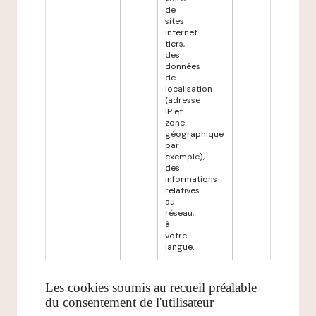
de
sites
internet
tiers,
des
données
de
localisation
(adresse
IP et
zone
géographique
par
exemple),
des
informations
relatives
au
réseau,
à
votre
langue.
Les cookies soumis au recueil préalable
du consentement de l'utilisateur