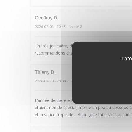
Geoffroy
D
2026-08-01
- 20:45 - Hosté 2
Un très joli cadre, des plats tous excellents et un 
recommandons chaleureusement ce restaurant
Tato
Thierry
D
2026-07-30
- 20:00 - Hosté 2
L’année dernière en Avril on était la pour mon annive
étaient rien de spécial, même un peu au dessous de
et la sauce trop salée. Aubergine faite sans aucun 