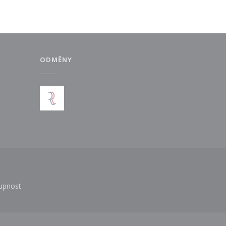
ODMĚNY
vém okně))
tupnost
m okně))
((otevře se v novém okně))