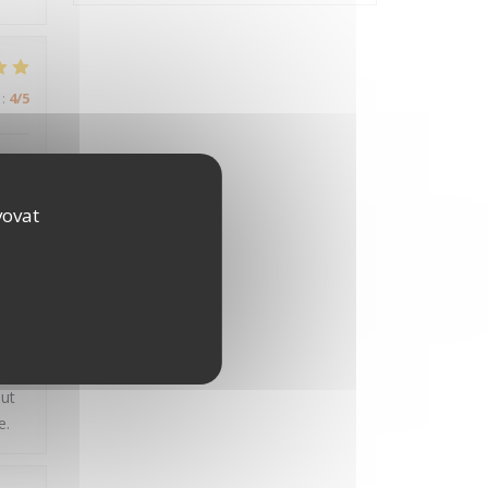
:
4
/5
vovat
:
3
/5
ats
out
e.