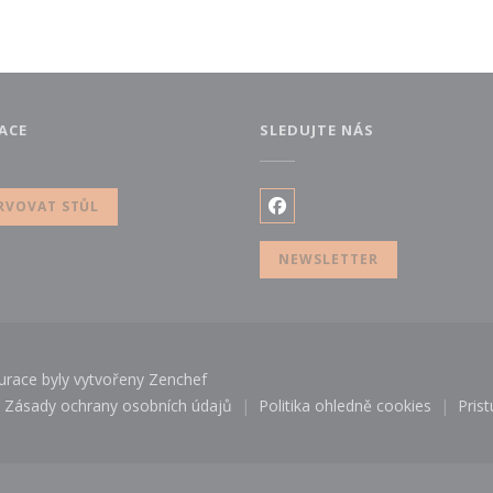
ACE
SLEDUJTE NÁS
 novém okně))
RVOVAT STŮL
Facebook ((otevře se v no
NEWSLETTER
((otevře se v novém okně))
urace byly vytvořeny
Zenchef
Zásady ochrany osobních údajů
Politika ohledně cookies
Pris
 v novém okně))
((otevře se v novém okně))
((otevře se v nové