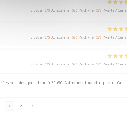
Služba
:
5
/5
Atmosféra
:
5
/5
Kuchyně
:
5
/5
Kvalita / Cena
Služba
:
5
/5
Atmosféra
:
5
/5
Kuchyně
:
5
/5
Kvalita / Cena
Služba
:
5
/5
Atmosféra
:
5
/5
Kuchyně
:
5
/5
Kvalita / Cena
rées ne soient plus dispo à 20h30. Autrement tout était parfait. On
1
2
3