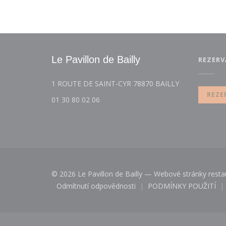
Le Pavillon de Bailly
REZERV
((otevře se v
1 ROUTE DE SAINT-CYR 78870 BAILLY
REZE
01 30 80 02 06
© 2026 Le Pavillon de Bailly — Webové stránky resta
Odmítnutí odpovědnosti
PODMÍNKY POUŽITÍ
((otevře se v novém okně))
((otevře se