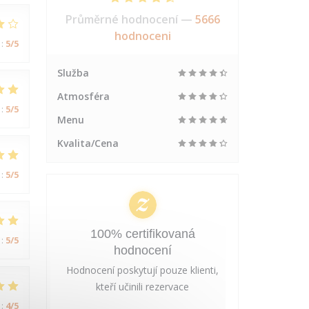
Průměrné hodnocení —
5666
hodnoceni
:
5
/5
Služba
Atmosféra
:
5
/5
Menu
Kvalita/Cena
:
5
/5
100% certifikovaná
:
5
/5
hodnocení
Hodnocení poskytují pouze klienti,
kteří učinili rezervace
:
4
/5