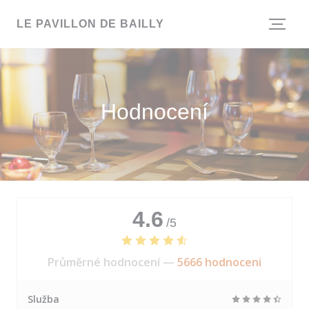
Panel pro správu cookies
LE PAVILLON DE BAILLY
Hodnocení
4.6
/5
Průměrné hodnocení —
5666 hodnoceni
Služba