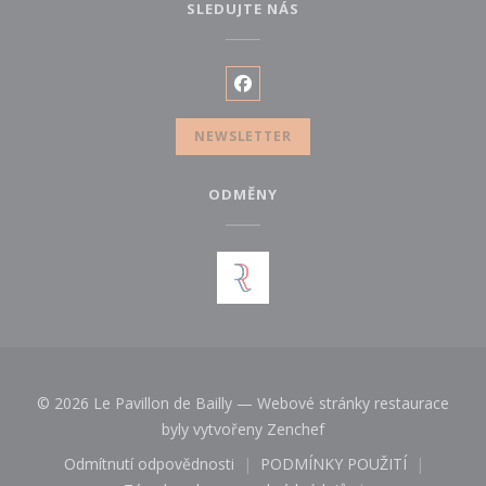
SLEDUJTE NÁS
Facebook ((otevře se v novém
NEWSLETTER
ODMĚNY
© 2026 Le Pavillon de Bailly — Webové stránky restaurace
((otevře se v novém ok
byly vytvořeny
Zenchef
Odmítnutí odpovědnosti
PODMÍNKY POUŽITÍ
((otevře se v novém okně))
((otevře se v novém