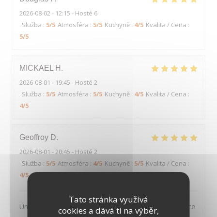
2026-08-02
- 12:15 - Hosté 6
Služba
:
5
/5
Atmosféra
:
5
/5
Kuchyně
:
4
/5
Kvalita / Cena
:
5
/5
MICKAEL
H
2026-08-01
- 19:45 - Hosté 2
Služba
:
5
/5
Atmosféra
:
5
/5
Kuchyně
:
4
/5
Kvalita / Cena
:
4
/5
Geoffroy
D
2026-08-01
- 20:45 - Hosté 2
Služba
:
5
/5
Atmosféra
:
4
/5
Kuchyně
:
5
/5
Kvalita / Cena
:
4
/5
Tato stránka využívá
Un très joli cadre, des plats tous excellents et un service
cookies a dává ti na výběr,