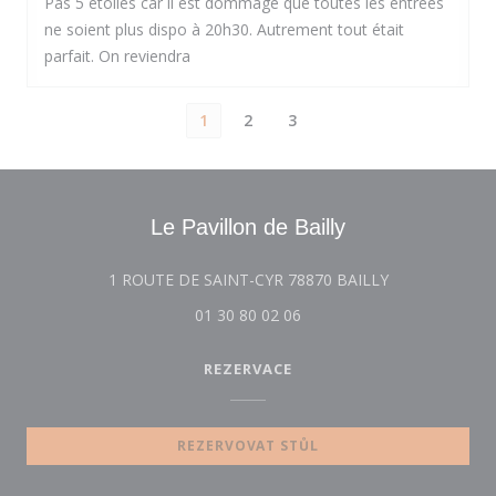
Pas 5 étoiles car il est dommage que toutes les entrées
ne soient plus dispo à 20h30. Autrement tout était
parfait. On reviendra
1
2
3
Le Pavillon de Bailly
((otevře se v 
1 ROUTE DE SAINT-CYR 78870 BAILLY
01 30 80 02 06
REZERVACE
REZERVOVAT STŮL