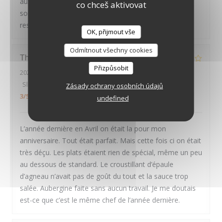
aux petits oignons : nous avons passé une excellente
co chceš aktivovat
soirée, et recommandons chaleureusement ce
restaurant
OK, přijmout vše
LE PAVILLON DE BAILLY
Odmítnout všechny cookies
Thierry
D
Přizpůsobit
2026-07-30
- 20:00 - Hosté 2
Služba
:
4
/5
Atmosféra
:
4
/5
Kuchyně
:
2
/5
Kvalita / Cena
:
Zásady ochrany osobních údajů
3
/5
undefined
L’année dernière en Avril on était la pour mon
anniversaire. Tout était parfait. Mais cette fois ci on était
très déçu. Les plats étaient rien de spécial, même un peu
au dessous de standard. Le croustillant d’épaule
d’agneau n’avait pas de goût du tout et la sauce trop
salée. Aubergine faite sans aucun travail. Je me doutais
est-ce que c’est le même chef de l’année dernière.