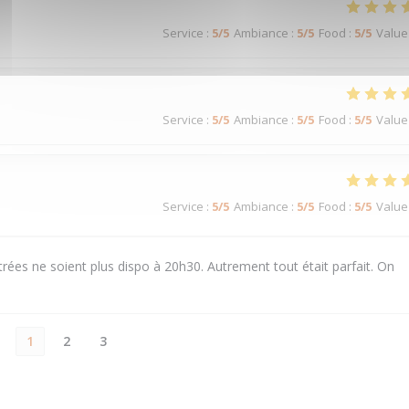
Service
:
5
/5
Ambiance
:
5
/5
Food
:
5
/5
Value
Service
:
5
/5
Ambiance
:
5
/5
Food
:
5
/5
Value
Service
:
5
/5
Ambiance
:
5
/5
Food
:
5
/5
Value
rées ne soient plus dispo à 20h30. Autrement tout était parfait. On
1
2
3