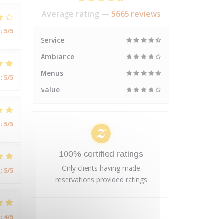
Average rating —
5665 reviews
:
5
/5
Service
Ambiance
Menus
:
5
/5
Value
:
5
/5
100% certified ratings
Only clients having made
:
5
/5
reservations provided ratings
:
4
/5