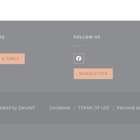
NG
FOLLOW US
new window))
 A TABLE
Facebook ((opens in a ne
NEWSLETTER
((opens in a new window))
reated by
Zenchef
Disclaimer
TERMS OF USE
Personal da
((opens in a new window))
((opens in a new win