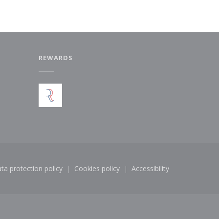
REWARDS
w window))
ta protection policy
Cookies policy
Accessibility
dow))
((opens in a new window))
((opens in a new window))
((opens in a new win