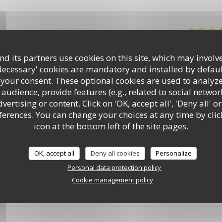
Service
:
5
/5
Ambiance
:
4
/5
Food
:
5
/5
Value
d its partners use cookies on this site, which may involve
Necessary' cookies are mandatory and installed by defaul
service aux petits oignons : nous avons passé une excellente soirée, et
 your consent. These optional cookies are used to analyz
audience, provide features (e.g., related to social networ
ertising or content. Click on 'OK, accept all', 'Deny all' or
rences. You can change your choices at any time by clic
LE PAVILLON DE BAILLY
icon at the bottom left of the site pages.
Service
:
4
/5
Ambiance
:
4
/5
Food
:
2
/5
Value
OK, accept all
Deny all cookies
Personalize
Personal data protection policy
rsaire. Tout était parfait. Mais cette fois ci on était très déçu. Les pl
Cookie management policy
 standard. Le croustillant d’épaule d’agneau n’avait pas de goût du t
travail. Je me doutais est-ce que c’est le même chef de l’année dernièr