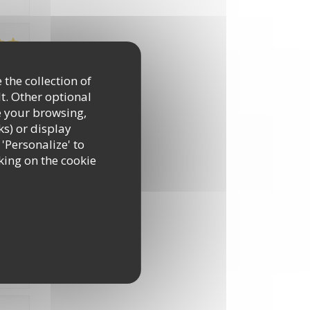
:
4
/5
 the collection of
t. Other optional
e your browsing,
ks) or display
 'Personalize' to
king on the cookie
:
3
/5
ats
out
e.