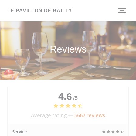
Personalizing your cookie choices
LE PAVILLON DE BAILLY
Reviews
4.6
/5
Average rating —
5667 reviews
Service