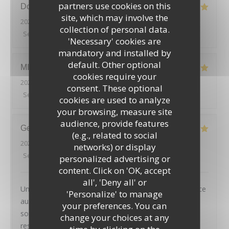
partners use cookies on this
Douglas
F
site, which may involve the
2026-08-02
- 12:15 - Guests 6
collection of personal data.
Service
:
5
/5
Ambiance
:
5
/5
Food
:
4
/5
Value
:
5
/5
'Necessary' cookies are
mandatory and installed by
default. Other optional
MICKAEL
H
cookies require your
2026-08-01
- 19:45 - Guests 2
consent. These optional
Service
:
5
/5
Ambiance
:
5
/5
Food
:
4
/5
Value
:
4
/5
cookies are used to analyze
your browsing, measure site
audience, provide features
Geoffroy
D
(e.g., related to social
2026-08-01
- 20:45 - Guests 2
networks) or display
Service
:
5
/5
Ambiance
:
4
/5
Food
:
5
/5
Value
:
4
/5
personalized advertising or
content. Click on 'OK, accept
LE PAVILLON DE BAILLY
all', 'Deny all' or
Un très joli cadre, des plats tous excellents et un service
'Personalize' to manage
aux petits oignons : nous avons passé une excellente
your preferences. You can
soirée, et recommandons chaleureusement ce
change your choices at any
restaurant