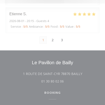
Etienne
S
2026-08-01
- 20:15 - Guests 4
Service
:
5
/5
Ambiance
:
5
/5
Food
:
5
/5
Value
:
5
/5
1
2
3
Le Pavillon de Bailly
((opens in a n
1 ROUTE DE SAINT-CYR 78870 BAILLY
01 30 80 02 06
BOOKING