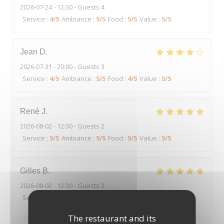
2026-07-24
- 12:30 - Guests 4
Service
:
4
/5
Ambiance
:
5
/5
Food
:
5
/5
Value
:
5
/5
Jean
D
2026-07-31
- 20:00 - Guests 3
Service
:
4
/5
Ambiance
:
5
/5
Food
:
4
/5
Value
:
5
/5
René
J
2026-08-02
- 12:30 - Guests 2
Service
:
5
/5
Ambiance
:
5
/5
Food
:
5
/5
Value
:
5
/5
Gilles
B
2026-08-02
- 12:30 - Guests 2
Service
:
5
/5
Ambiance
:
4
/5
Food
:
5
/5
Value
:
5
/5
The restaurant and its