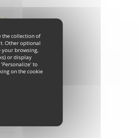
:
4
/5
 the collection of
t. Other optional
e your browsing,
ks) or display
 'Personalize' to
king on the cookie
:
3
/5
ats
out
e.