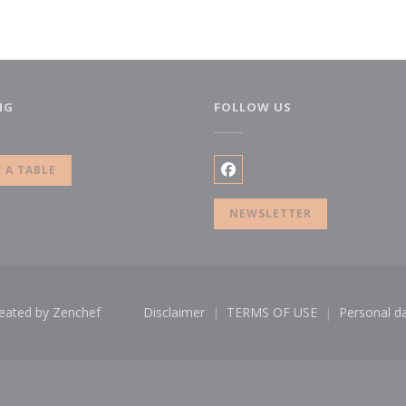
NG
FOLLOW US
new window))
 A TABLE
Facebook ((opens in a ne
NEWSLETTER
((opens in a new window))
reated by
Zenchef
Disclaimer
TERMS OF USE
Personal da
((opens in a new window))
((opens in a new win