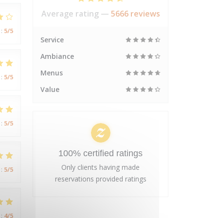
Average rating —
5666 reviews
:
5
/5
Service
Ambiance
Menus
:
5
/5
Value
:
5
/5
100% certified ratings
Only clients having made
:
5
/5
reservations provided ratings
:
4
/5