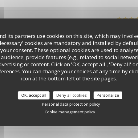
Service
:
5
/5
Ambiance
:
4
/5
Food
:
5
/5
Value
d its partners use cookies on this site, which may involve
Necessary' cookies are mandatory and installed by defaul
service aux petits oignons : nous avons passé une excellente soirée, et
 your consent. These optional cookies are used to analyz
audience, provide features (e.g., related to social networ
ertising or content. Click on 'OK, accept all', 'Deny all' or
rences. You can change your choices at any time by clic
LE PAVILLON DE BAILLY
icon at the bottom left of the site pages.
Service
:
4
/5
Ambiance
:
4
/5
Food
:
2
/5
Value
OK, accept all
Deny all cookies
Personalize
Personal data protection policy
rsaire. Tout était parfait. Mais cette fois ci on était très déçu. Les pl
Cookie management policy
 standard. Le croustillant d’épaule d’agneau n’avait pas de goût du t
travail. Je me doutais est-ce que c’est le même chef de l’année dernièr