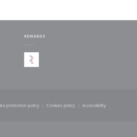
REWARDS
w window))
ta protection policy
Cookies policy
Accessibility
dow))
((opens in a new window))
((opens in a new window))
((opens in a new win