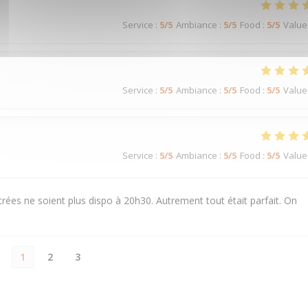
Service
:
5
/5
Ambiance
:
5
/5
Food
:
5
/5
Value
Service
:
5
/5
Ambiance
:
5
/5
Food
:
5
/5
Value
Service
:
5
/5
Ambiance
:
5
/5
Food
:
5
/5
Value
rées ne soient plus dispo à 20h30. Autrement tout était parfait. On
1
2
3