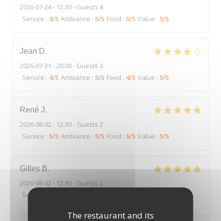
2026-07-24
- 12:30 - Guests 4
Service
:
4
/5
Ambiance
:
5
/5
Food
:
5
/5
Value
:
5
/5
Jean
D
2026-07-31
- 20:00 - Guests 3
Service
:
4
/5
Ambiance
:
5
/5
Food
:
4
/5
Value
:
5
/5
René
J
2026-08-02
- 12:30 - Guests 2
Service
:
5
/5
Ambiance
:
5
/5
Food
:
5
/5
Value
:
5
/5
Gilles
B
2026-08-02
- 12:30 - Guests 2
Service
:
5
/5
Ambiance
:
4
/5
Food
:
5
/5
Value
:
5
/5
The restaurant and its