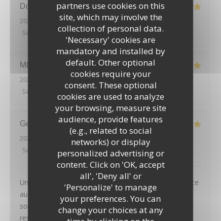
partners use cookies on this
Douglas
F
site, which may involve the
2026-08-02
- 12:15 - Guests 6
collection of personal data.
Service
:
5
/5
Ambiance
:
5
/5
Food
:
4
/5
Value
:
5
/5
'Necessary' cookies are
mandatory and installed by
default. Other optional
MICKAEL
H
cookies require your
2026-08-01
- 19:45 - Guests 2
consent. These optional
Service
:
5
/5
Ambiance
:
5
/5
Food
:
4
/5
Value
:
4
/5
cookies are used to analyze
your browsing, measure site
audience, provide features
Geoffroy
D
(e.g., related to social
2026-08-01
- 20:45 - Guests 2
networks) or display
Service
:
5
/5
Ambiance
:
4
/5
Food
:
5
/5
Value
:
4
/5
personalized advertising or
content. Click on 'OK, accept
LE PAVILLON DE BAILLY
all', 'Deny all' or
Un très joli cadre, des plats tous excellents et un service
'Personalize' to manage
aux petits oignons : nous avons passé une excellente
your preferences. You can
soirée, et recommandons chaleureusement ce
change your choices at any
restaurant