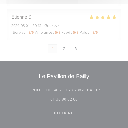
Etienne
S
2026-08-01
- 20:15 - Guests 4
Service
:
5
/5
Ambiance
:
5
/5
Food
:
5
/5
Value
:
5
/5
1
2
3
Le Pavillon de Bailly
((opens in a n
1 ROUTE DE SAINT-CYR 78870 BAILLY
01 30 80 02 06
BOOKING