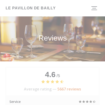
Personalizing your cookie choices
LE PAVILLON DE BAILLY
Reviews
4.6
/5
Average rating —
5667 reviews
Service