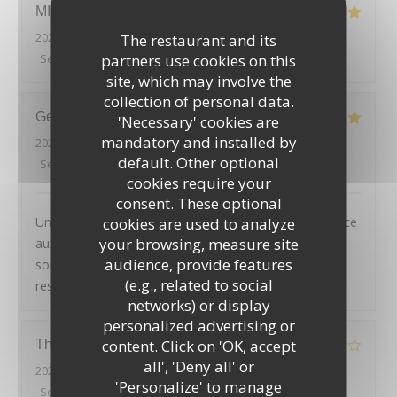
MICKAEL
H
2026-08-01
- 19:45 - Guests 2
The restaurant and its
Service
:
5
/5
partners use cookies on this
Ambiance
:
5
/5
Food
:
4
/5
Value
:
4
/5
site, which may involve the
collection of personal data.
Geoffroy
D
'Necessary' cookies are
mandatory and installed by
2026-08-01
- 20:45 - Guests 2
default. Other optional
Service
:
5
/5
Ambiance
:
4
/5
Food
:
5
/5
Value
:
4
/5
cookies require your
consent. These optional
Un très joli cadre, des plats tous excellents et un service
cookies are used to analyze
your browsing, measure site
aux petits oignons : nous avons passé une excellente
audience, provide features
soirée, et recommandons chaleureusement ce
(e.g., related to social
restaurant
networks) or display
personalized advertising or
content. Click on 'OK, accept
LE PAVILLON DE BAILLY
Thierry
D
all', 'Deny all' or
2026-07-30
- 20:00 - Guests 2
'Personalize' to manage
Service
:
4
/5
Ambiance
:
4
/5
Food
:
2
/5
Value
:
3
/5