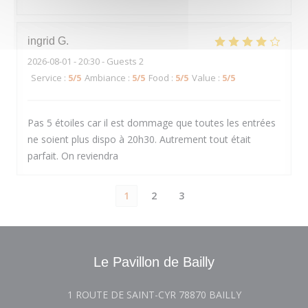
ingrid
G
2026-08-01
- 20:30 - Guests 2
Service
:
5
/5
Ambiance
:
5
/5
Food
:
5
/5
Value
:
5
/5
Pas 5 étoiles car il est dommage que toutes les entrées
ne soient plus dispo à 20h30. Autrement tout était
parfait. On reviendra
1
2
3
Le Pavillon de Bailly
((opens in a n
1 ROUTE DE SAINT-CYR 78870 BAILLY