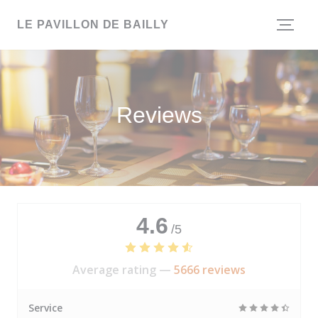
Personalizing your cookie choices
LE PAVILLON DE BAILLY
Reviews
4.6
/5
Average rating —
5666 reviews
Service