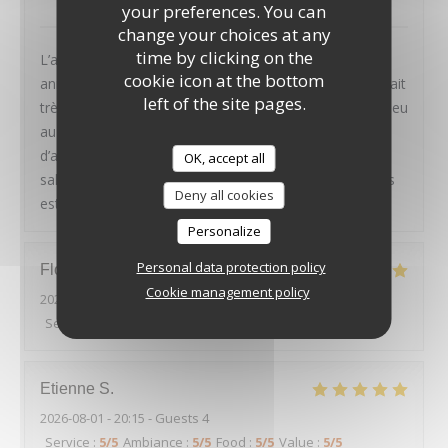
your preferences. You can
change your choices at any
time by clicking on the
L’année dernière en Avril on était la pour mon
cookie icon at the bottom
anniversaire. Tout était parfait. Mais cette fois ci on était
left of the site pages.
très déçu. Les plats étaient rien de spécial, même un peu
au dessous de standard. Le croustillant d’épaule
d’agneau n’avait pas de goût du tout et la sauce trop
OK, accept all
salée. Aubergine faite sans aucun travail. Je me doutais
Deny all cookies
est-ce que c’est le même chef de l’année dernière.
Personalize
Personal data protection policy
Florian
C
Cookie management policy
2026-08-01
- 20:45 - Guests 2
Service
:
5
/5
Ambiance
:
5
/5
Food
:
5
/5
Value
:
5
/5
Etienne
S
2026-08-01
- 20:15 - Guests 4
Service
:
5
/5
Ambiance
:
5
/5
Food
:
5
/5
Value
:
5
/5