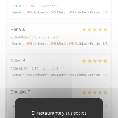
2026-07-31
- 20:00 - Invitados 3
Servicio
:
4
/5
Ambiente
:
5
/5
Menú
:
4
/5
Calidad / Precio
:
5
/5
René
J
2026-08-02
- 12:30 - Invitados 2
Servicio
:
5
/5
Ambiente
:
5
/5
Menú
:
5
/5
Calidad / Precio
:
5
/5
Gilles
B
2026-08-02
- 12:30 - Invitados 2
Servicio
:
5
/5
Ambiente
:
4
/5
Menú
:
5
/5
Calidad / Precio
:
5
/5
Douglas
F
2026-08-02
- 12:15 - Invitados 6
Servicio
:
5
/5
Ambiente
:
5
/5
Menú
:
4
/5
Calidad / Precio
:
5
/5
El restaurante y sus socios