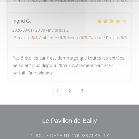
Servicio
:
5
/5
Ambiente
:
5
/5
Menú
:
5
/5
Calidad / Precio
:
5
/5
ingrid
G
2026-08-01
- 20:30 - Invitados 2
Servicio
:
5
/5
Ambiente
:
5
/5
Menú
:
5
/5
Calidad / Precio
:
5
/5
Pas 5 étoiles car il est dommage que toutes les entrées
ne soient plus dispo à 20h30. Autrement tout était
parfait. On reviendra
1
2
3
Le Pavillon de Bailly
((abre en una 
1 ROUTE DE SAINT-CYR 78870 BAILLY