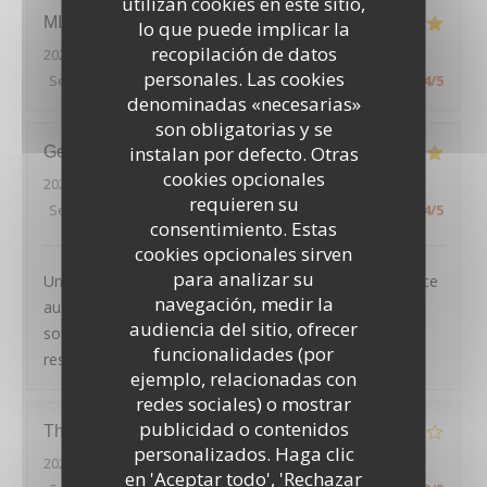
utilizan cookies en este sitio,
MICKAEL
H
lo que puede implicar la
recopilación de datos
2026-08-01
- 19:45 - Invitados 2
personales. Las cookies
Servicio
:
5
/5
Ambiente
:
5
/5
Menú
:
4
/5
Calidad / Precio
:
4
/5
denominadas «necesarias»
son obligatorias y se
instalan por defecto. Otras
Geoffroy
D
cookies opcionales
2026-08-01
- 20:45 - Invitados 2
requieren su
Servicio
:
5
/5
Ambiente
:
4
/5
Menú
:
5
/5
Calidad / Precio
:
4
/5
consentimiento. Estas
cookies opcionales sirven
para analizar su
Un très joli cadre, des plats tous excellents et un service
navegación, medir la
aux petits oignons : nous avons passé une excellente
audiencia del sitio, ofrecer
soirée, et recommandons chaleureusement ce
funcionalidades (por
restaurant
ejemplo, relacionadas con
redes sociales) o mostrar
publicidad o contenidos
LE PAVILLON DE BAILLY
Thierry
D
personalizados. Haga clic
2026-07-30
- 20:00 - Invitados 2
en 'Aceptar todo', 'Rechazar