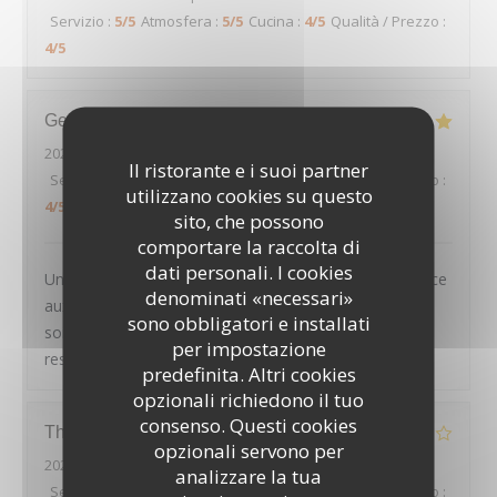
Servizio
:
5
/5
Atmosfera
:
5
/5
Cucina
:
4
/5
Qualità / Prezzo
:
4
/5
Geoffroy
D
2026-08-01
- 20:45 - Ospiti 2
Il ristorante e i suoi partner
Servizio
:
5
/5
Atmosfera
:
4
/5
Cucina
:
5
/5
Qualità / Prezzo
:
utilizzano cookies su questo
4
/5
sito, che possono
comportare la raccolta di
dati personali. I cookies
Un très joli cadre, des plats tous excellents et un service
denominati «necessari»
aux petits oignons : nous avons passé une excellente
sono obbligatori e installati
soirée, et recommandons chaleureusement ce
per impostazione
restaurant
predefinita. Altri cookies
opzionali richiedono il tuo
consenso. Questi cookies
Thierry
D
opzionali servono per
2026-07-30
- 20:00 - Ospiti 2
analizzare la tua
Servizio
:
4
/5
Atmosfera
:
4
/5
Cucina
:
2
/5
Qualità / Prezzo
: