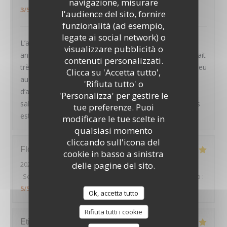
navigazione, misurare
3
/5
l'audience del sito, fornire
funzionalità (ad esempio,
legate ai social network) o
L’année dernière en Avril on était la pour mon
visualizzare pubblicità o
LE PAVILLON DE BAILLY
anniversaire. Tout était parfait. Mais cette fois ci on était
contenuti personalizzati.
très déçu. Les plats étaient rien de spécial, même un peu
Clicca su 'Accetta tutto',
au dessous de standard. Le croustillant d’épaule
'Rifiuta tutto' o
d’agneau n’avait pas de goût du tout et la sauce trop
'Personalizza' per gestire le
salée. Aubergine faite sans aucun travail. Je me doutais
tue preferenze. Puoi
est-ce que c’est le même chef de l’année dernière.
modificare le tue scelte in
qualsiasi momento
cliccando sull'icona del
Florian
C
cookie in basso a sinistra
delle pagine del sito.
2026-08-01
- 20:45 - Ospiti 2
Servizio
:
5
/5
Atmosfera
:
5
/5
Cucina
:
5
/5
Qualità / Prezzo
:
5
/5
Ok, accetta tutto
Rifiuta tutti i cookie
Etienne
S