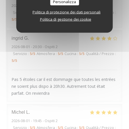
Personalizza
2026-08-01
- 20:15 - Ospiti 4
Politica di protezione dei dati personali
Servizio
:
5
/5
Atmosfera
:
5
/5
Cucina
:
5
/5
Qualità / Prezzo
:
Politica di gestione dei cookie
5
/5
ingrid
G
2026-08-01
- 20:30 - Ospiti 2
Servizio
:
5
/5
Atmosfera
:
5
/5
Cucina
:
5
/5
Qualità / Prezzo
:
5
/5
Pas 5 étoiles car il est dommage que toutes les entrées
ne soient plus dispo à 20h30. Autrement tout était
parfait. On reviendra
Michel
L
2026-08-01
- 19:45 - Ospiti 2
Servizio
:
5
/5
Atmosfera
:
5
/5
Cucina
:
5
/5
Qualità / Prezzo
: