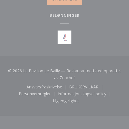
BELØNNINGER
© 2026 Le Pavillon de Bailly — Restaurantnettsted opprettet
((åpner i et nytt vindu))
av
Zenchef
Ansvarsfraskrivelse
BRUKERVILKÅR
((åpner i et nytt vindu))
((åpner i et nytt vindu))
Personvernregler
Informasjonskapsel policy
((åpner i et nytt vindu))
((åpner i et nytt vindu))
tilgjengelighet
((åpner i et nytt vindu))