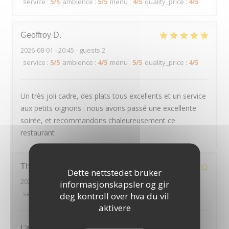
service
:
5
/5
ambience
:
5
/5
menu
:
4
/5
quality_price
:
4
/5
Geoffroy
D
2026-08-01
- 20:45 - guests 2
service
:
5
/5
ambience
:
4
/5
menu
:
5
/5
quality_price
:
4
/5
Un très joli cadre, des plats tous excellents et un service
aux petits oignons : nous avons passé une excellente
soirée, et recommandons chaleureusement ce
restaurant
Thierry
D
Dette nettstedet bruker
2026-07-30
- 20:00 - guests 2
informasjonskapsler og gir
service
:
4
/5
ambience
:
4
/5
menu
:
2
/5
quality_price
:
3
/5
deg kontroll over hva du vil
aktivere
L’année dernière en Avril on était la pour mon