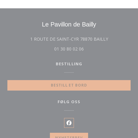
Le Pavillon de Bailly
((åpner i et nyt
1 ROUTE DE SAINT-CYR 78870 BAILLY
01 30 80 02 06
BESTILLING
BESTILL ET BORD
FØLG OSS
Facebook ((åpner i et nytt vind
NYHETSBREV