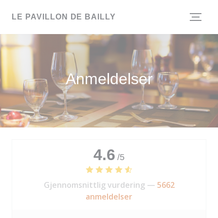
Panel for informasjonskapsler
LE PAVILLON DE BAILLY
Anmeldelser
4.6
/5
Gjennomsnittlig vurdering —
5662
anmeldelser