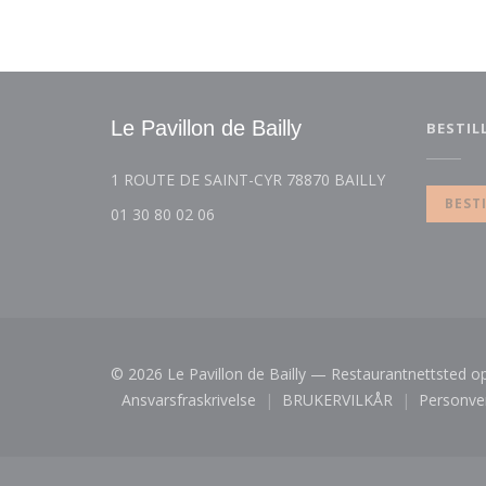
Le Pavillon de Bailly
BESTIL
((åpner i et nyt
1 ROUTE DE SAINT-CYR 78870 BAILLY
BEST
01 30 80 02 06
© 2026 Le Pavillon de Bailly — Restaurantnettsted o
Ansvarsfraskrivelse
BRUKERVILKÅR
Personve
((åpner i et nytt vindu))
((åpner i et nytt vin