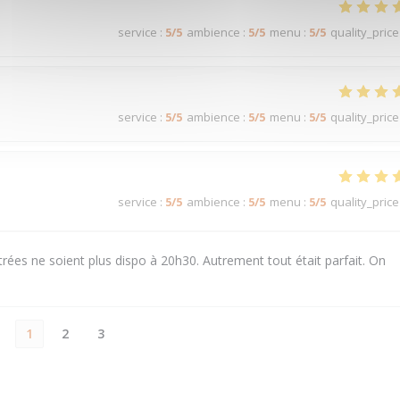
service
:
5
/5
ambience
:
5
/5
menu
:
5
/5
quality_price
service
:
5
/5
ambience
:
5
/5
menu
:
5
/5
quality_price
service
:
5
/5
ambience
:
5
/5
menu
:
5
/5
quality_price
rées ne soient plus dispo à 20h30. Autrement tout était parfait. On
1
2
3