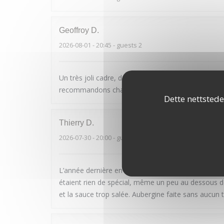
Geoffroy
D
2026-08-01
- 20:45 - guests 2
Un très joli cadre, des plats tous excellents et un 
recommandons chaleureusement ce restaurant
Dette nettstede
Thierry
D
2026-07-30
- 20:00 - guests 2
L’année dernière en Avril on était la pour mon annive
étaient rien de spécial, même un peu au dessous de
et la sauce trop salée. Aubergine faite sans aucun 