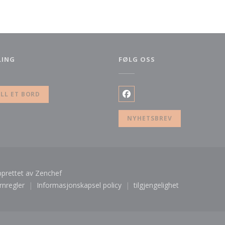
LING
FØLG OSS
t vindu))
ILL ET BORD
Facebook ((åpner i et nytt 
NYHETSBREV
((åpner i et nytt vindu))
pprettet av
Zenchef
rnregler
Informasjonskapsel policy
tilgjengelighet
du))
((åpner i et nytt vindu))
((åpner i et nytt vindu))
((åpner i et nytt vindu