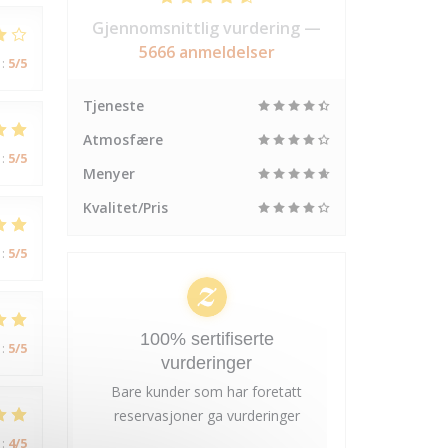
Gjennomsnittlig vurdering —
5666 anmeldelser
:
5
/5
Tjeneste
Atmosfære
:
5
/5
Menyer
Kvalitet/Pris
:
5
/5
100% sertifiserte
:
5
/5
vurderinger
Bare kunder som har foretatt
reservasjoner ga vurderinger
:
4
/5