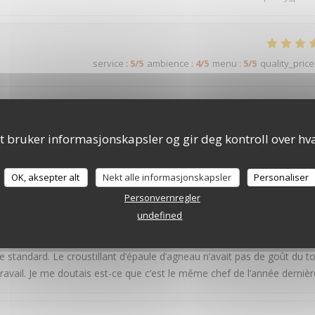
service
:
5
/5
ambience
:
4
/5
menu
:
5
/5
quality_price
service aux petits oignons : nous avons passé une excellente soirée, et
t bruker informasjonskapsler og gir deg kontroll over hva
LE PAVILLON DE BAILLY
OK, aksepter alt
Nekt alle informasjonskapsler
Personaliser
service
:
4
/5
ambience
:
4
/5
menu
:
2
/5
quality_price
Personvernregler
undefined
rsaire. Tout était parfait. Mais cette fois ci on était très déçu. Les pl
 standard. Le croustillant d’épaule d’agneau n’avait pas de goût du t
travail. Je me doutais est-ce que c’est le même chef de l’année dernièr