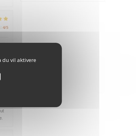
:
4
/5
 du vil aktivere
:
3
/5
ats
out
e.