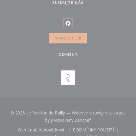
SLEDUJTE NÁS
Facebook ((otevře se v novém
NEWSLETTER
ODMĚNY
© 2026 Le Pavillon de Bailly — Webové stránky restaurace
((otevře se v novém ok
byly vytvořeny
Zenchef
Odmítnutí odpovědnosti
PODMÍNKY POUŽITÍ
((otevře se v novém okně))
((otevře se v novém