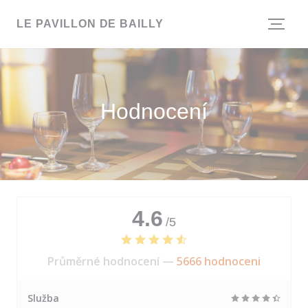
Panel pro správu cookies
LE PAVILLON DE BAILLY
Hodnocení
4.6
/5
Průměrné hodnocení —
5666 hodnoceni
Služba