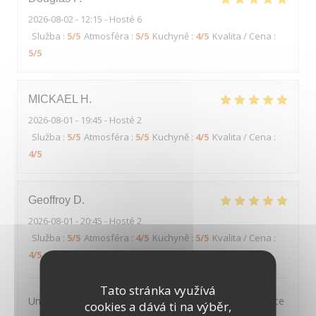
2026-08-02
- 12:15 - Hosté 6
Služba
:
5
/5
Atmosféra
:
5
/5
Kuchyně
:
4
/5
Kvalita / Cena
:
5
/5
MICKAEL
H
2026-08-01
- 19:45 - Hosté 2
Služba
:
5
/5
Atmosféra
:
5
/5
Kuchyně
:
4
/5
Kvalita / Cena
:
4
/5
Geoffroy
D
2026-08-01
- 20:45 - Hosté 2
Služba
:
5
/5
Atmosféra
:
4
/5
Kuchyně
:
5
/5
Kvalita / Cena
:
4
/5
Tato stránka využívá
Un très joli cadre, des plats tous excellents et un service
cookies a dává ti na výběr,