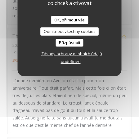
aux petits oignons : nous avons passé une excellente
co chceš aktivovat
soirée, et recommandons chaleureusement ce
restaurant
OK, přijmout vše
LE PAVILLON DE BAILLY
Odmítnout všechny cookies
Thierry
D
Přizpůsobit
2026-07-30
- 20:00 - Hosté 2
Služba
:
4
/5
Atmosféra
:
4
/5
Kuchyně
:
2
/5
Kvalita / Cena
:
Zásady ochrany osobních údajů
3
/5
undefined
L’année dernière en Avril on était la pour mon
anniversaire. Tout était parfait. Mais cette fois ci on était
très déçu. Les plats étaient rien de spécial, même un peu
au dessous de standard. Le croustillant d’épaule
d’agneau n’avait pas de goût du tout et la sauce trop
salée. Aubergine faite sans aucun travail. Je me doutais
est-ce que c’est le même chef de l’année dernière.