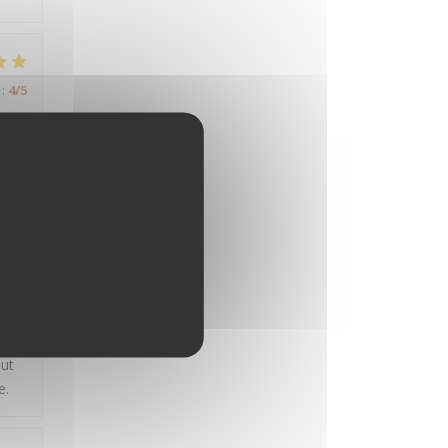
:
4
/5
:
3
/5
ats
out
e.