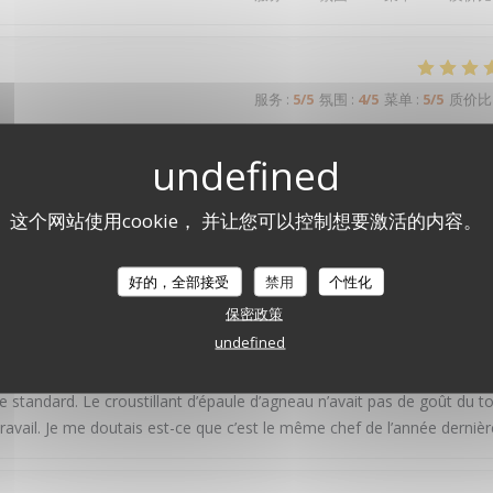
服务
:
5
/5
氛围
:
4
/5
菜单
:
5
/5
质价比
service aux petits oignons : nous avons passé une excellente soirée, et
这个网站使用cookie， 并让您可以控制想要激活的内容。
LE PAVILLON DE BAILLY
好的，全部接受
禁用
个性化
服务
:
4
/5
氛围
:
4
/5
菜单
:
2
/5
质价比
保密政策
undefined
rsaire. Tout était parfait. Mais cette fois ci on était très déçu. Les pl
 standard. Le croustillant d’épaule d’agneau n’avait pas de goût du t
travail. Je me doutais est-ce que c’est le même chef de l’année dernièr