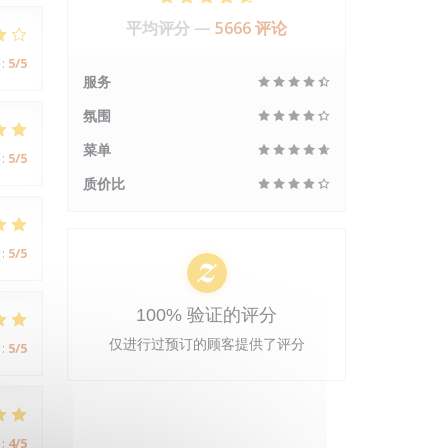
平均评分 —
5666 评论
:
5
/5
服务
氛围
菜单
:
5
/5
质价比
:
5
/5
100% 验证的评分
仅进行过预订的顾客提供了评分
:
5
/5
:
4
/5