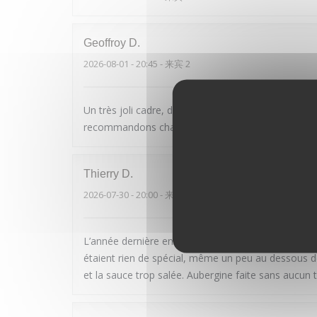
Geoffroy
D
2026-08-01
- 20:45 - 来宾 2
Un très joli cadre, des plats tous excellents et un 
recommandons chaleureusement ce restaurant
Thierry
D
2026-07-30
- 20:00 - 来宾 2
L’année dernière en Avril on était la pour mon annive
étaient rien de spécial, même un peu au dessous de
et la sauce trop salée. Aubergine faite sans aucun 