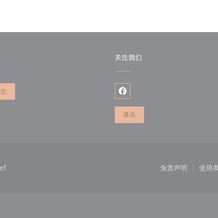
关注我们
开))
餐位
Facebook ((在新窗口中打开
通讯
((在新窗口中打开))
ef
免责声明
使用
((在新窗口中