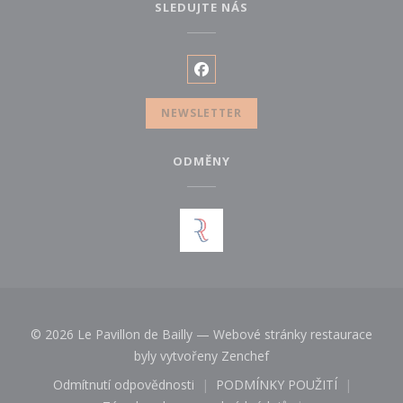
SLEDUJTE NÁS
Facebook ((otevře se v novém
NEWSLETTER
ODMĚNY
© 2026 Le Pavillon de Bailly — Webové stránky restaurace
((otevře se v novém ok
byly vytvořeny
Zenchef
Odmítnutí odpovědnosti
PODMÍNKY POUŽITÍ
((otevře se v novém okně))
((otevře se v novém