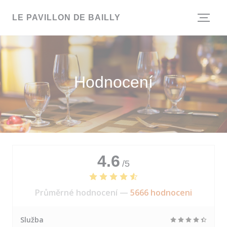
Panel pro správu cookies
LE PAVILLON DE BAILLY
Hodnocení
4.6
/5
Průměrné hodnocení —
5666 hodnoceni
Služba