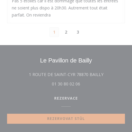
Pas 5 étoiles car il est dommage que toutes les entrées
ne soient plus dispo à 20h30. Autrement tout était
parfait. On reviendra
1
2
3
Le Pavillon de Bailly
((otevře se v 
1 ROUTE DE SAINT-CYR 78870 BAILLY
01 30 80 02 06
REZERVACE
REZERVOVAT STŮL