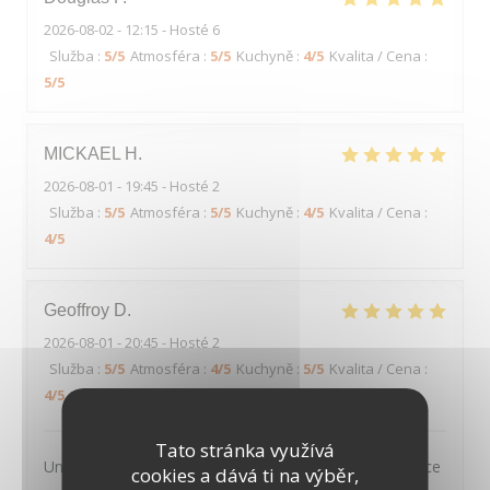
2026-08-02
- 12:15 - Hosté 6
Služba
:
5
/5
Atmosféra
:
5
/5
Kuchyně
:
4
/5
Kvalita / Cena
:
5
/5
MICKAEL
H
2026-08-01
- 19:45 - Hosté 2
Služba
:
5
/5
Atmosféra
:
5
/5
Kuchyně
:
4
/5
Kvalita / Cena
:
4
/5
Geoffroy
D
2026-08-01
- 20:45 - Hosté 2
Služba
:
5
/5
Atmosféra
:
4
/5
Kuchyně
:
5
/5
Kvalita / Cena
:
4
/5
Tato stránka využívá
Un très joli cadre, des plats tous excellents et un service
cookies a dává ti na výběr,