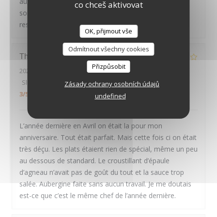
aux petits oignons : nous avons passé une excellente
co chceš aktivovat
soirée, et recommandons chaleureusement ce
restaurant
OK, přijmout vše
LE PAVILLON DE BAILLY
Odmítnout všechny cookies
Thierry
D
Přizpůsobit
2026-07-30
- 20:00 - Hosté 2
Služba
:
4
/5
Atmosféra
:
4
/5
Kuchyně
:
2
/5
Kvalita / Cena
:
Zásady ochrany osobních údajů
3
/5
undefined
L’année dernière en Avril on était la pour mon
anniversaire. Tout était parfait. Mais cette fois ci on était
très déçu. Les plats étaient rien de spécial, même un peu
au dessous de standard. Le croustillant d’épaule
d’agneau n’avait pas de goût du tout et la sauce trop
salée. Aubergine faite sans aucun travail. Je me doutais
est-ce que c’est le même chef de l’année dernière.