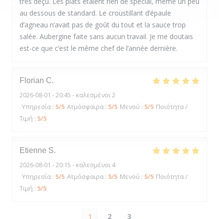
très déçu. Les plats étaient rien de spécial, même un peu
au dessous de standard. Le croustillant d’épaule
d’agneau n’avait pas de goût du tout et la sauce trop
salée. Aubergine faite sans aucun travail. Je me doutais
est-ce que c’est le même chef de l’année dernière.
Florian
C
2026-08-01
- 20:45 - καλεσμένοι 2
Υπηρεσία
:
5
/5
Ατμόσφαιρα
:
5
/5
Μενού
:
5
/5
Ποιότητα /
Τιμή
:
5
/5
Etienne
S
2026-08-01
- 20:15 - καλεσμένοι 4
Υπηρεσία
:
5
/5
Ατμόσφαιρα
:
5
/5
Μενού
:
5
/5
Ποιότητα /
Τιμή
:
5
/5
1
2
3