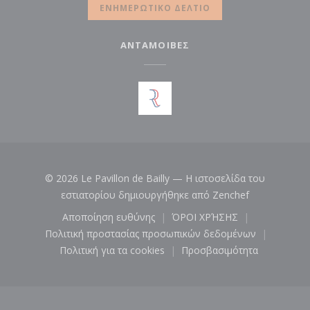
ΕΝΗΜΕΡΩΤΙΚΌ ΔΕΛΤΊΟ
ΑΝΤΑΜΟΙΒΈΣ
© 2026 Le Pavillon de Bailly — Η ιστοσελίδα του
((ανοίγει σε
εστιατορίου δημιουργήθηκε από
Zenchef
Αποποίηση ευθύνης
ΌΡΟΙ ΧΡΉΣΗΣ
((ανοίγει σε νέο παράθυρο))
((ανοίγει σε νέο παρ
Πολιτική προστασίας προσωπικών δεδομένων
((ανοίγει σε νέο παράθυρο))
Πολιτική για τα cookies
Προσβασιμότητα
((ανοίγει σε νέο παράθυρο))
((ανοίγει σε νέο πα