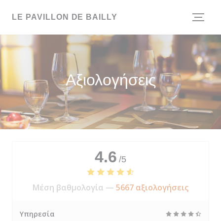
Πίνακας διαχείρισης "Μπισκότων" (Cookies)
LE PAVILLON DE BAILLY
Αξιολογήσεις
4.6
/5
Μέση βαθμολογία —
5667 αξιολογήσεις
Υπηρεσία