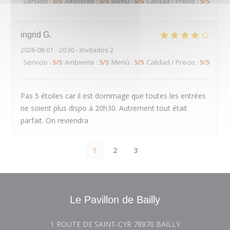
Servicio
:
5
/5
Ambiente
:
5
/5
Menú
:
5
/5
Calidad / Precio
:
5
/5
ingrid
G
2026-08-01
- 20:30 - Invitados 2
Servicio
:
5
/5
Ambiente
:
5
/5
Menú
:
5
/5
Calidad / Precio
:
5
/5
Pas 5 étoiles car il est dommage que toutes les entrées
ne soient plus dispo à 20h30. Autrement tout était
parfait. On reviendra
1
2
3
Le Pavillon de Bailly
((abre en una 
1 ROUTE DE SAINT-CYR 78870 BAILLY