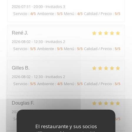
2026-07-31
- 20:00 - Invitados 3
Servicio
:
4
/5
Ambiente
:
5
/5
Menú
:
4
/5
Calidad / Precio
:
5
/5
René
J
2026-08-02
- 12:30 - Invitados 2
Servicio
:
5
/5
Ambiente
:
5
/5
Menú
:
5
/5
Calidad / Precio
:
5
/5
Gilles
B
2026-08-02
- 12:30 - Invitados 2
Servicio
:
5
/5
Ambiente
:
4
/5
Menú
:
5
/5
Calidad / Precio
:
5
/5
Douglas
F
2026-08-02
- 12:15 - Invitados 6
Servicio
:
5
/5
Ambiente
:
5
/5
Menú
:
4
/5
Calidad / Precio
:
5
/5
El restaurante y sus socios