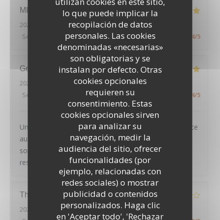
utilizan cookies en este sitio,
MICKAEL
H
lo que puede implicar la
recopilación de datos
2026-08-01
- 19:45 - Invitados 2
personales. Las cookies
Servicio
:
5
/5
Ambiente
:
5
/5
Menú
:
4
/5
Calidad / Precio
:
4
/5
denominadas «necesarias»
son obligatorias y se
instalan por defecto. Otras
Geoffroy
D
cookies opcionales
2026-08-01
- 20:45 - Invitados 2
requieren su
Servicio
:
5
/5
Ambiente
:
4
/5
Menú
:
5
/5
Calidad / Precio
:
4
/5
consentimiento. Estas
cookies opcionales sirven
para analizar su
Un très joli cadre, des plats tous excellents et un service
navegación, medir la
aux petits oignons : nous avons passé une excellente
audiencia del sitio, ofrecer
soirée, et recommandons chaleureusement ce
funcionalidades (por
restaurant
ejemplo, relacionadas con
redes sociales) o mostrar
publicidad o contenidos
LE PAVILLON DE BAILLY
Thierry
D
personalizados. Haga clic
2026-07-30
- 20:00 - Invitados 2
en 'Aceptar todo', 'Rechazar