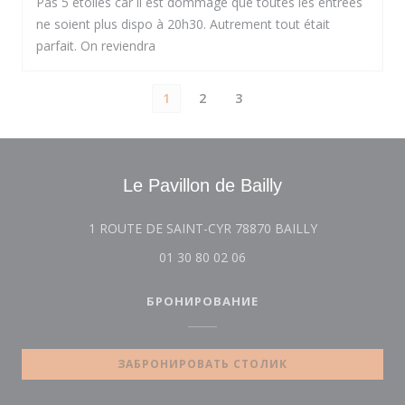
Pas 5 étoiles car il est dommage que toutes les entrées
ne soient plus dispo à 20h30. Autrement tout était
parfait. On reviendra
1
2
3
Le Pavillon de Bailly
((открывается
1 ROUTE DE SAINT-CYR 78870 BAILLY
01 30 80 02 06
БРОНИРОВАНИЕ
ЗАБРОНИРОВАТЬ СТОЛИК