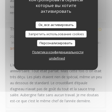
aux petits oignons : nous avons passé une excellente
которые вы хотите
soirée, et recommandons chaleureusement ce
активировать
restaurant
LE PAVILLON DE BAILLY
Ок, все активировать
Thierry
D
Запретить использование cookies
2026-07-30
- 20:00 - гости 2
Услуги
:
4
/5
Атмосфера
:
4
/5
Меню
:
2
/5
Цена / качество
:
Персонализировать
3
/5
Политика конфиденциальности
undefined
L’année dernière en Avril on était la pour mon
anniversaire. Tout était parfait. Mais cette fois ci on était
très déçu. Les plats étaient rien de spécial, même un peu
au dessous de standard. Le croustillant d’épaule
d’agneau n’avait pas de goût du tout et la sauce trop
salée. Aubergine faite sans aucun travail. Je me doutais
est-ce que c’est le même chef de l’année dernière.