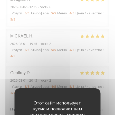
2026-08-02
- 12:15 - гости 6
Услуги
:
5
/5
Атмосфера
:
5
/5
Меню
:
4
/5
Цена / качество
:
5
/5
MICKAEL
H
2026-08-01
- 19:45 - гости 2
Услуги
:
5
/5
Атмосфера
:
5
/5
Меню
:
4
/5
Цена / качество
:
4
/5
Geoffroy
D
2026-08-01
- 20:45 - гости 2
Услуги
:
5
/5
Атмосфера
:
4
/5
Меню
:
5
/5
Цена / качество
:
4
/5
Этот сайт использует
кукис и позволяет вам
Un très joli cadre, des plats tous excellents et un service
контролировать сервисы