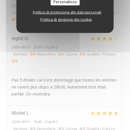
Personalizza
2026-08-01
- 20:15 - Ospiti 4
Politica di protezione dei dati personali
Servizio
:
5
/5
Atmosfera
:
5
/5
Cucina
:
5
/5
Qualità / Prezzo
:
Politica di gestione dei cookie
5
/5
ingrid
G
2026-08-01
- 20:30 - Ospiti 2
Servizio
:
5
/5
Atmosfera
:
5
/5
Cucina
:
5
/5
Qualità / Prezzo
:
5
/5
Pas 5 étoiles car il est dommage que toutes les entrées
ne soient plus dispo à 20h30. Autrement tout était
parfait. On reviendra
Michel
L
2026-08-01
- 19:45 - Ospiti 2
Servizio
:
5
/5
Atmosfera
:
5
/5
Cucina
:
5
/5
Qualità / Prezzo
: