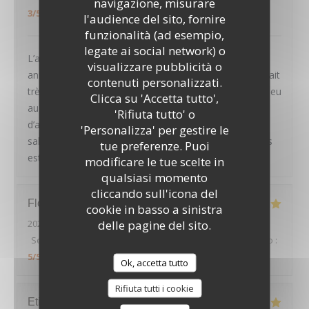
navigazione, misurare
3
/5
l'audience del sito, fornire
funzionalità (ad esempio,
legate ai social network) o
L’année dernière en Avril on était la pour mon
visualizzare pubblicità o
LE PAVILLON DE BAILLY
anniversaire. Tout était parfait. Mais cette fois ci on était
contenuti personalizzati.
très déçu. Les plats étaient rien de spécial, même un peu
Clicca su 'Accetta tutto',
au dessous de standard. Le croustillant d’épaule
'Rifiuta tutto' o
d’agneau n’avait pas de goût du tout et la sauce trop
'Personalizza' per gestire le
salée. Aubergine faite sans aucun travail. Je me doutais
tue preferenze. Puoi
est-ce que c’est le même chef de l’année dernière.
modificare le tue scelte in
qualsiasi momento
cliccando sull'icona del
Florian
C
cookie in basso a sinistra
delle pagine del sito.
2026-08-01
- 20:45 - Ospiti 2
Servizio
:
5
/5
Atmosfera
:
5
/5
Cucina
:
5
/5
Qualità / Prezzo
:
5
/5
Ok, accetta tutto
Rifiuta tutti i cookie
Etienne
S