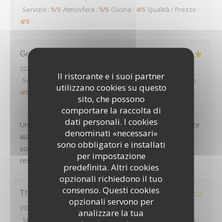
Servizio
:
5
/5
Atmosfera
:
5
/5
Cucina
:
4
/5
Qualità / Prezzo
:
4
/5
Geoffroy
D
2026-08-01
- 20:45 - Ospiti 2
Il ristorante e i suoi partner
Servizio
:
5
/5
Atmosfera
:
4
/5
Cucina
:
5
/5
Qualità / Prezzo
:
utilizzano cookies su questo
4
/5
sito, che possono
comportare la raccolta di
dati personali. I cookies
Un très joli cadre, des plats tous excellents et un service
denominati «necessari»
aux petits oignons : nous avons passé une excellente
sono obbligatori e installati
soirée, et recommandons chaleureusement ce
per impostazione
restaurant
predefinita. Altri cookies
opzionali richiedono il tuo
consenso. Questi cookies
Thierry
D
opzionali servono per
2026-07-30
- 20:00 - Ospiti 2
analizzare la tua
Servizio
:
4
/5
Atmosfera
:
4
/5
Cucina
:
2
/5
Qualità / Prezzo
: