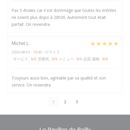
Pas 5 étoiles car il est dommage que toutes les entrées
ne soient plus dispo à 20h30. Autrement tout était
parfait. On reviendra
Michel
L
2026-08-01
- 19:45 - ゲスト 2
サービス
:
5
/5
雰囲気
:
5
/5
メニュー
:
5
/5
品質-価格
:
5
/5
Toujours aussi bon, agréable par sa qualité et son
service. On reviendra
1
2
3
Le Pavillon de Bailly