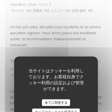
2026-08-01
- 20:45 - ゲスト 2
サービス
:
5
/5
雰囲気
:
4
/5
メニュー
:
5
/5
品質-価格
:
4
/5
Un très joli cadre, des plats tous excellents et un service
aux petits oignons : nous avons passé une excellente
soirée, et recommandons chaleureusement ce
restaurant
Thierry
D
2026-07-30
- 20:00 - ゲスト 2
当サイトはクッキーを利用し
サービス
:
4
/5
雰囲気
:
4
/5
メニュー
:
2
/5
品質-価格
:
3
/5
ております。お客様自身でク
ッキー利用の設定および管理
ができます。
L’année dernière en Avril on était la pour mon
anniversaire. Tout était parfait. Mais cette fois ci on était
LE PAVILLON DE BAILLY
全てに同意する
très déçu. Les plats étaient rien de spécial, même un peu
au dessous de standard. Le croustillant d’épaule
すべてのクッキーを拒否する