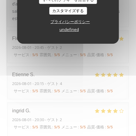
d’agneau n’avait pas de goût du tout et la sauce trop
カスタマイズする
salée. Aubergine faite sans aucun travail. Je me doutais
est-ce que c’est le même chef de l’année dernière.
プライバシーポリシー
undefined
Florian
C
2026-08-01
- 20:45 - ゲスト 2
サービス
:
5
/5
雰囲気
:
5
/5
メニュー
:
5
/5
品質-価格
:
5
/5
Etienne
S
2026-08-01
- 20:15 - ゲスト 4
サービス
:
5
/5
雰囲気
:
5
/5
メニュー
:
5
/5
品質-価格
:
5
/5
ingrid
G
2026-08-01
- 20:30 - ゲスト 2
サービス
:
5
/5
雰囲気
:
5
/5
メニュー
:
5
/5
品質-価格
:
5
/5