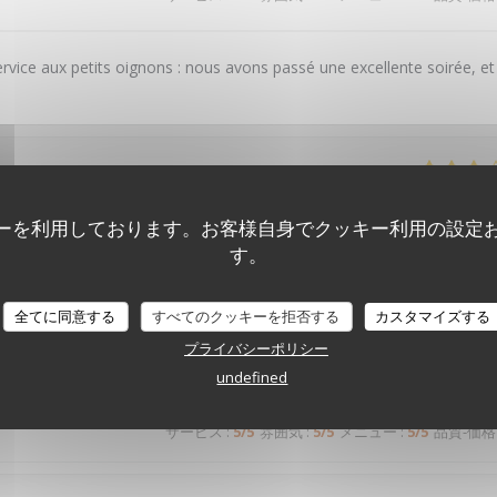
service aux petits oignons : nous avons passé une excellente soirée, et
サービス
:
4
/5
雰囲気
:
4
/5
メニュー
:
2
/5
品質-価格
ーを利用しております。お客様自身でクッキー利用の設定
す。
rsaire. Tout était parfait. Mais cette fois ci on était très déçu. Les pl
LE PAVILLON DE BAILLY
 standard. Le croustillant d’épaule d’agneau n’avait pas de goût du t
全てに同意する
すべてのクッキーを拒否する
カスタマイズする
travail. Je me doutais est-ce que c’est le même chef de l’année dernièr
プライバシーポリシー
undefined
サービス
:
5
/5
雰囲気
:
5
/5
メニュー
:
5
/5
品質-価格