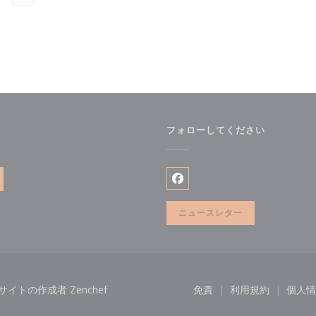
フォローしてください
ンドウで開きます))
Facebook ((新しいウィ
ニュースレター
((新しいウィンドウで開きます))
ンウェブサイトの作成者
Zenchef
免責
利用規約
個人情
((新しいウィンドウで開
((新しいウィ