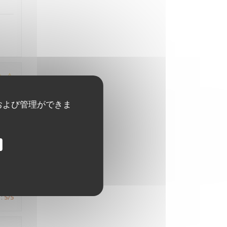
:
3
/5
および管理ができま
ats
out
e.
:
5
/5