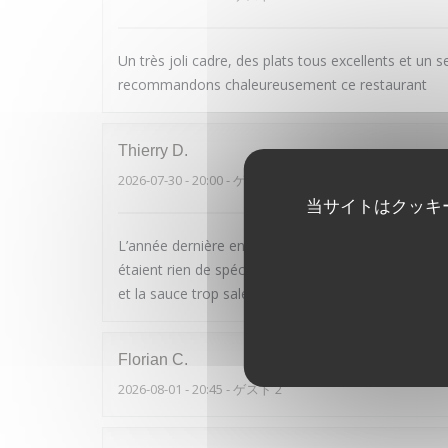
Un très joli cadre, des plats tous excellents et un 
recommandons chaleureusement ce restaurant
Thierry
D
2026-07-30
- 20:00 - ゲスト 2
当サイトはクッキ
L’année dernière en Avril on était la pour mon annive
étaient rien de spécial, même un peu au dessous de
et la sauce trop salée. Aubergine faite sans aucun 
Florian
C
2026-08-01
- 20:45 - ゲスト 2