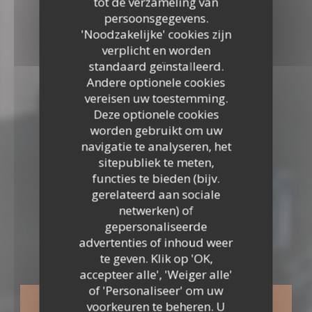
tot de verzameling van
persoonsgegevens.
'Noodzakelijke' cookies zijn
verplicht en worden
standaard geïnstalleerd.
Andere optionele cookies
vereisen uw toestemming.
Deze optionele cookies
worden gebruikt om uw
navigatie te analyseren, het
sitepubliek te meten,
functies te bieden (bijv.
gerelateerd aan sociale
netwerken) of
TRADITIONEEL RESTAURANT
•
BAILLY
gepersonaliseerde
LE PAVILLON DE BAILLY
advertenties of inhoud weer
Le Pavillon de Bailly
te geven. Klik op 'OK,
accepteer alle', 'Weiger alle'
of 'Personaliseer' om uw
RESERVEER EEN TAFEL
voorkeuren te beheren. U