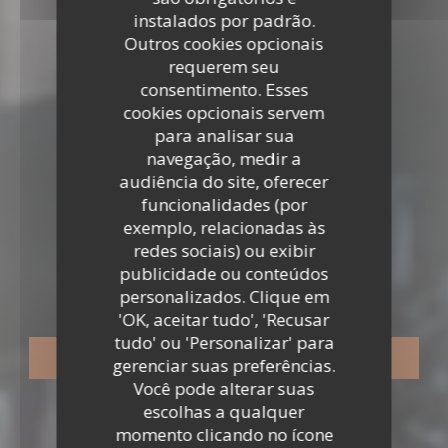
instalados por padrão.
Outros cookies opcionais
requerem seu
consentimento. Esses
cookies opcionais servem
para analisar sua
navegação, medir a
audiência do site, oferecer
funcionalidades (por
exemplo, relacionadas às
RESTAURANTE TRADICIONAL
•
BAILLY
redes sociais) ou exibir
publicidade ou conteúdos
LE PAVILLON DE BAILLY
Le Pavillon de Bailly
personalizados. Clique em
'OK, aceitar tudo', 'Recusar
tudo' ou 'Personalizar' para
RESERVAR UMA MESA
gerenciar suas preferências.
Você pode alterar suas
escolhas a qualquer
momento clicando no ícone