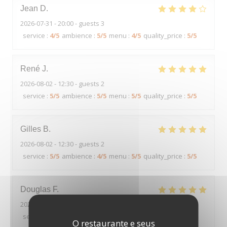
Jean
D
2026-07-31
- 20:00 - guests 3
service
:
4
/5
ambience
:
5
/5
menu
:
4
/5
quality_price
:
5
/5
René
J
2026-08-02
- 12:30 - guests 2
service
:
5
/5
ambience
:
5
/5
menu
:
5
/5
quality_price
:
5
/5
Gilles
B
2026-08-02
- 12:30 - guests 2
service
:
5
/5
ambience
:
4
/5
menu
:
5
/5
quality_price
:
5
/5
Douglas
F
2026-08-02
- 12:15 - guests 6
service
:
5
/5
ambience
:
5
/5
menu
:
4
/5
quality_price
:
5
/5
O restaurante e seus