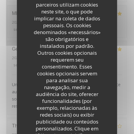
parceiros utilizam cookies
neste site, o que pode
MICKAEL
H
implicar na coleta de dados
2026-08-01
- 19:45 - guests 2
pessoais. Os cookies
service
:
5
/5
ambience
:
5
/5
menu
:
4
/5
quality_price
:
4
/5
denominados «necessários»
são obrigatórios e
instalados por padrão.
Geoffroy
D
Outros cookies opcionais
2026-08-01
- 20:45 - guests 2
requerem seu
service
:
5
/5
ambience
:
4
/5
menu
:
5
/5
quality_price
:
4
/5
consentimento. Esses
cookies opcionais servem
para analisar sua
Un très joli cadre, des plats tous excellents et un service
navegação, medir a
aux petits oignons : nous avons passé une excellente
audiência do site, oferecer
soirée, et recommandons chaleureusement ce
funcionalidades (por
restaurant
exemplo, relacionadas às
redes sociais) ou exibir
publicidade ou conteúdos
LE PAVILLON DE BAILLY
Thierry
D
personalizados. Clique em