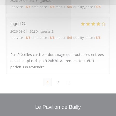
2026-08-01
- 20:15 - guests 4
service
:
5
/5
ambience
:
5
/5
menu
:
5
/5
quality_price
:
5
/5
ingrid
G
2026-08-01
- 20:30 - guests 2
service
:
5
/5
ambience
:
5
/5
menu
:
5
/5
quality_price
:
5
/5
Pas 5 étoiles car il est dommage que toutes les entrées
ne soient plus dispo à 20h30. Autrement tout était
parfait. On reviendra
1
2
3
Le Pavillon de Bailly