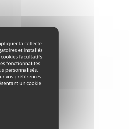
mpliquer la collecte
atoires et installés
:
3
/5
 cookies facultatifs
es fonctionnalités
nus personnalisés.
ats
rer vos préférences.
out
ésentant un cookie
e.
:
5
/5