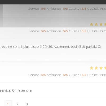
Service
:
5
/5
Ambiance
:
5
/5
Cuisine
:
5
/5
Qualité / Prix
Service
:
5
/5
Ambiance
:
5
/5
Cuisine
:
5
/5
Qualité / Prix
rées ne soient plus dispo à 20h30. Autrement tout était parfait. On
Service
:
5
/5
Ambiance
:
5
/5
Cuisine
:
5
/5
Qualité / Prix
service. On reviendra
1
2
3