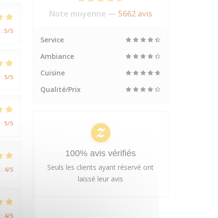
Note moyenne —
5662 avis
:
5
/5
Service
Ambiance
Cuisine
:
5
/5
Qualité/Prix
:
5
/5
100% avis vérifiés
Seuls les clients ayant réservé ont
:
4
/5
laissé leur avis
:
4
/5