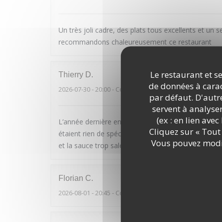
Un très joli cadre, des plats tous excellents et un 
recommandons chaleureusement ce restaurant
Le restaurant et se
Thierry
D
de données à caract
2026-07-30
- 20:00 - Couverts 2
par défaut. D'autre
servent à analyse
(ex : en lien ave
L’année dernière en Avril on était la pour mon annive
Cliquez sur « Tout 
étaient rien de spécial, même un peu au dessous de
Vous pouvez modif
et la sauce trop salée. Aubergine faite sans aucun 
Florian
C
2026-08-01
- 20:45 - Couverts 2