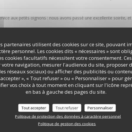
service aux petits oignons : nous avons passé une excellente soirée, et
s partenaires utilisent des cookies sur ce site, pouvant i
ère personnel. Les cookies dits « nécessaires » sont oblig
Service
:
4
/5
Ambiance
:
4
/5
Cuisine
:
2
/5
Qualité / Prix
s cookies facultatifs nécessitent votre consentement. Ces
r votre navigation, mesurer l'audience du site, proposer d
c les réseaux sociaux) ou afficher des publicités ou conte
rsaire. Tout était parfait. Mais cette fois ci on était très déçu. Les pl
accepter », « Tout refuser » ou « Personnaliser » pour gé
 standard. Le croustillant d’épaule d’agneau n’avait pas de goût du t
LE PAVILLON DE BAILLY
ier vos choix à tout moment en cliquant sur l'icône repr
travail. Je me doutais est-ce que c’est le même chef de l’année dernièr
en bas à gauche des pages du site.
Tout accepter
Tout refuser
Personnaliser
Service
:
5
/5
Ambiance
:
5
/5
Cuisine
:
5
/5
Qualité / Prix
Politique de protection des données à caractère personnel
Politique de gestion des cookies