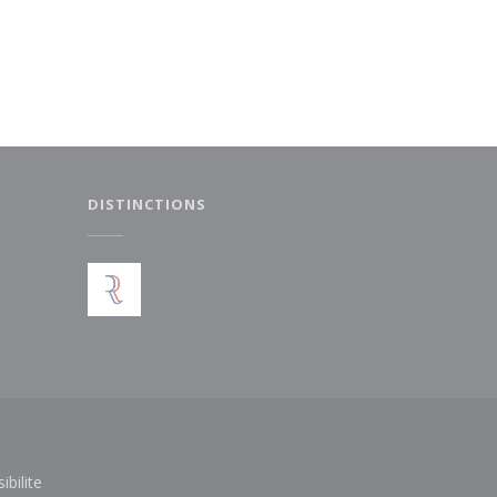
DISTINCTIONS
elle fenêtre))
ibilite
le fenêtre))
((ouvre une nouvelle fenêtre))