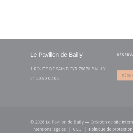
Le Pavillon de Bailly
RÉSERV
((ouvre une no
1 ROUTE DE SAINT-CYR 78870 BAILLY
RÉSE
01 30 80 02 06
© 2026 Le Pavillon de Bailly — Création de site inter
Mentions légales
CGU
Politique de protectio
((ouvre une nouvelle fenêtre))
((ouvre une nouvelle fenêtr