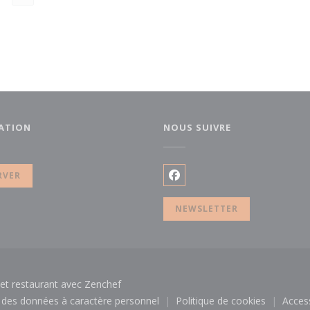
ATION
NOUS SUIVRE
uvelle fenêtre))
RVER
Facebook ((ouvre une nouv
NEWSLETTER
((ouvre une nouvelle fenêtre))
net restaurant avec
Zenchef
n des données à caractère personnel
Politique de cookies
Access
e))
((ouvre une nouvelle fenêtre))
((ouvre une nouvel