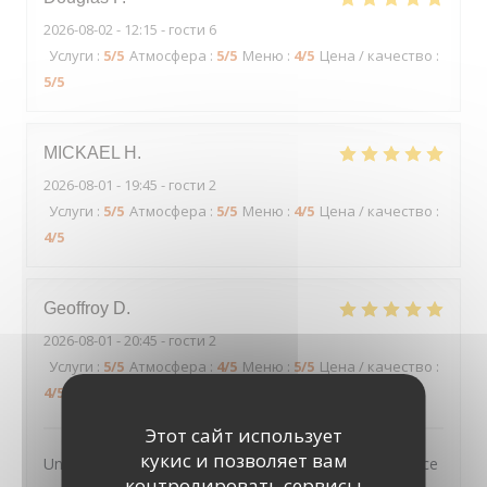
2026-08-02
- 12:15 - гости 6
Услуги
:
5
/5
Атмосфера
:
5
/5
Меню
:
4
/5
Цена / качество
:
5
/5
MICKAEL
H
2026-08-01
- 19:45 - гости 2
Услуги
:
5
/5
Атмосфера
:
5
/5
Меню
:
4
/5
Цена / качество
:
4
/5
Geoffroy
D
2026-08-01
- 20:45 - гости 2
Услуги
:
5
/5
Атмосфера
:
4
/5
Меню
:
5
/5
Цена / качество
:
4
/5
Этот сайт использует
кукис и позволяет вам
Un très joli cadre, des plats tous excellents et un service
контролировать сервисы