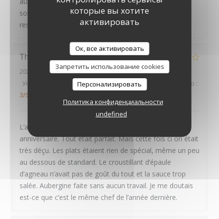
aux petits oignons : nous avons passé une excellente
которые вы хотите
soirée, et recommandons chaleureusement ce
активировать
restaurant
LE PAVILLON DE BAILLY
Ок, все активировать
Thierry
D
Запретить использование cookies
2026-07-30
- 20:00 - гости 2
Услуги
:
4
/5
Атмосфера
:
4
/5
Меню
:
2
/5
Цена / качество
:
Персонализировать
3
/5
Политика конфиденциальности
undefined
L’année dernière en Avril on était la pour mon
anniversaire. Tout était parfait. Mais cette fois ci on était
très déçu. Les plats étaient rien de spécial, même un peu
au dessous de standard. Le croustillant d’épaule
d’agneau n’avait pas de goût du tout et la sauce trop
salée. Aubergine faite sans aucun travail. Je me doutais
est-ce que c’est le même chef de l’année dernière.