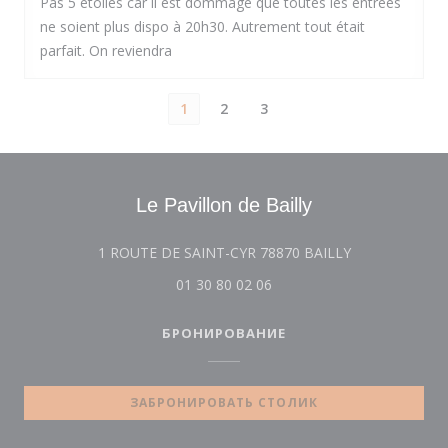
Pas 5 étoiles car il est dommage que toutes les entrées
ne soient plus dispo à 20h30. Autrement tout était
parfait. On reviendra
1
2
3
Le Pavillon de Bailly
((открывается
1 ROUTE DE SAINT-CYR 78870 BAILLY
01 30 80 02 06
БРОНИРОВАНИЕ
ЗАБРОНИРОВАТЬ СТОЛИК