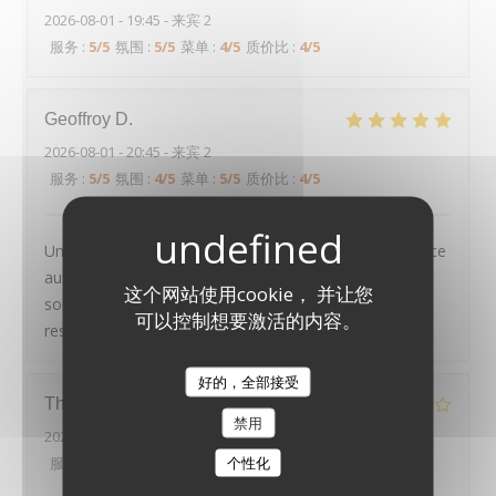
2026-08-01
- 19:45 - 来宾 2
服务
:
5
/5
氛围
:
5
/5
菜单
:
4
/5
质价比
:
4
/5
Geoffroy
D
2026-08-01
- 20:45 - 来宾 2
服务
:
5
/5
氛围
:
4
/5
菜单
:
5
/5
质价比
:
4
/5
Un très joli cadre, des plats tous excellents et un service
aux petits oignons : nous avons passé une excellente
这个网站使用cookie， 并让您
soirée, et recommandons chaleureusement ce
可以控制想要激活的内容。
restaurant
好的，全部接受
LE PAVILLON DE BAILLY
Thierry
D
禁用
2026-07-30
- 20:00 - 来宾 2
个性化
服务
:
4
/5
氛围
:
4
/5
菜单
:
2
/5
质价比
:
3
/5