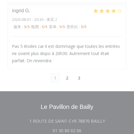
ingrid
G
2026-08-01
- 20:30 - 来宾 2
服务
:
5
/5
氛围
:
5
/5
菜单
:
5
/5
质价比
:
5
/5
Pas 5 étoiles car il est dommage que toutes les entrées
ne soient plus dispo à 20h30. Autrement tout était
parfait. On reviendra
1
2
3
Le Pavillon de Bailly
((在新窗口中打开
1 ROUTE DE SAINT-CYR 78870 BAILLY
01 30 80 02 06