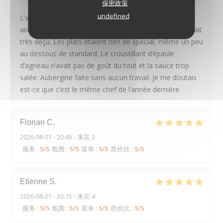
保密政策
undefined
L’année dernière en Avril on était la pour mon
anniversaire. Tout était parfait. Mais cette fois ci on était
très déçu. Les plats étaient rien de spécial, même un peu
au dessous de standard. Le croustillant d’épaule
d’agneau n’avait pas de goût du tout et la sauce trop
salée. Aubergine faite sans aucun travail. Je me doutais
est-ce que c’est le même chef de l’année dernière.
Florian
C
2026-08-01
- 20:45 - 来宾 2
服务
:
5
/5
氛围
:
5
/5
菜单
:
5
/5
质价比
:
5
/5
Etienne
S
2026-08-01
- 20:15 - 来宾 4
服务
:
5
/5
氛围
:
5
/5
菜单
:
5
/5
质价比
:
5
/5