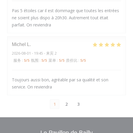
Pas 5 étoiles car il est dommage que toutes les entrées
ne soient plus dispo à 20h30. Autrement tout était
parfait. On reviendra
Michel
L
2026-08-01
- 19:45 - 来宾 2
服务
:
5
/5
氛围
:
5
/5
菜单
:
5
/5
质价比
:
5
/5
Toujours aussi bon, agréable par sa qualité et son
service. On reviendra
1
2
3
Le Pavillon de Bailly