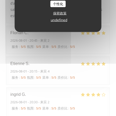
d’agneau n’avait pas de goût du tout et la sauce trop
个性化
salée. Aubergine faite sans aucun travail. Je me doutais
保密政策
est-ce que c’est le même chef de l’année dernière.
undefined
Florian
C
2026-08-01
- 20:45 - 来宾 2
服务
:
5
/5
氛围
:
5
/5
菜单
:
5
/5
质价比
:
5
/5
Etienne
S
2026-08-01
- 20:15 - 来宾 4
服务
:
5
/5
氛围
:
5
/5
菜单
:
5
/5
质价比
:
5
/5
ingrid
G
2026-08-01
- 20:30 - 来宾 2
服务
:
5
/5
氛围
:
5
/5
菜单
:
5
/5
质价比
:
5
/5