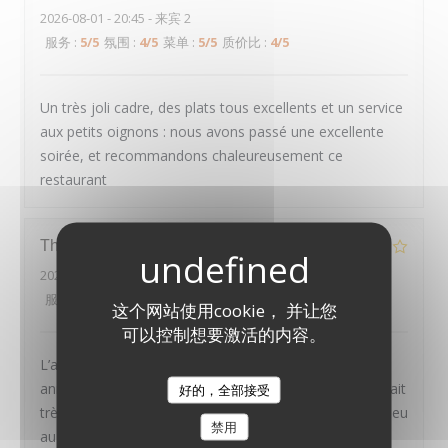
2026-08-01
- 20:45 - 来宾 2
服务
:
5
/5
氛围
:
4
/5
菜单
:
5
/5
质价比
:
4
/5
Un très joli cadre, des plats tous excellents et un service
aux petits oignons : nous avons passé une excellente
soirée, et recommandons chaleureusement ce
restaurant
Thierry
D
2026-07-30
- 20:00 - 来宾 2
服务
:
4
/5
氛围
:
4
/5
菜单
:
2
/5
质价比
:
3
/5
这个网站使用cookie， 并让您
可以控制想要激活的内容。
L’année dernière en Avril on était la pour mon
anniversaire. Tout était parfait. Mais cette fois ci on était
好的，全部接受
LE PAVILLON DE BAILLY
très déçu. Les plats étaient rien de spécial, même un peu
禁用
au dessous de standard. Le croustillant d’épaule