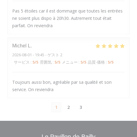
Pas 5 étoiles car il est dommage que toutes les entrées
ne soient plus dispo à 20h30. Autrement tout était
parfait. On reviendra
Michel
L
2026-08-01
- 19:45 - ゲスト 2
サービス
:
5
/5
雰囲気
:
5
/5
メニュー
:
5
/5
品質-価格
:
5
/5
Toujours aussi bon, agréable par sa qualité et son
service. On reviendra
1
2
3
Le Pavillon de Bailly