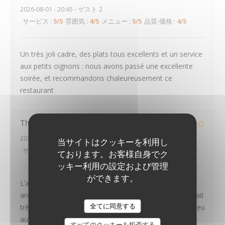
2026-08-01
- 20:45 - ゲスト 2
サービス
:
5
/5
雰囲気
:
4
/5
メニュー
:
5
/5
品質-価格
:
4
/5
Un très joli cadre, des plats tous excellents et un service
aux petits oignons : nous avons passé une excellente
soirée, et recommandons chaleureusement ce
restaurant
Thierry
D
2026-07-30
- 20:00 - ゲスト 2
当サイトはクッキーを利用し
サービス
:
4
/5
雰囲気
:
4
/5
メニュー
:
2
/5
品質-価格
:
3
/5
ております。お客様自身でク
ッキー利用の設定および管理
ができます。
L’année dernière en Avril on était la pour mon
anniversaire. Tout était parfait. Mais cette fois ci on était
LE PAVILLON DE BAILLY
全てに同意する
très déçu. Les plats étaient rien de spécial, même un peu
au dessous de standard. Le croustillant d’épaule
すべてのクッキーを拒否する