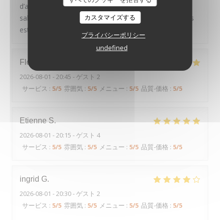
d’agneau n’avait pas de goût du tout et la sauce trop
カスタマイズする
salée. Aubergine faite sans aucun travail. Je me doutais
est-ce que c’est le même chef de l’année dernière.
プライバシーポリシー
undefined
Florian
C
2026-08-01
- 20:45 - ゲスト 2
サービス
:
5
/5
雰囲気
:
5
/5
メニュー
:
5
/5
品質-価格
:
5
/5
Etienne
S
2026-08-01
- 20:15 - ゲスト 4
サービス
:
5
/5
雰囲気
:
5
/5
メニュー
:
5
/5
品質-価格
:
5
/5
ingrid
G
2026-08-01
- 20:30 - ゲスト 2
サービス
:
5
/5
雰囲気
:
5
/5
メニュー
:
5
/5
品質-価格
:
5
/5