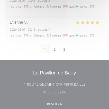
2026-08-01
- 20:45 - guests 2
service
:
5
/5
ambience
:
5
/5
menu
:
5
/5
quality_price
:
5
/5
Etienne
S
2026-08-01
- 20:15 - guests 4
service
:
5
/5
ambience
:
5
/5
menu
:
5
/5
quality_price
:
5
/5
1
2
3
Le Pavillon de Bailly
((abre numa no
1 ROUTE DE SAINT-CYR 78870 BAILLY
01 30 80 02 06
RESERVA