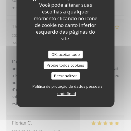
soirée, et recommandons chaleureusement ce
Você pode alterar suas
restaurant
escolhas a qualquer
momento clicando no ícone
de cookie no canto inferior
Thierry
D
esquerdo das páginas do
2026-07-30
- 20:00 - guests 2
site.
service
:
4
/5
ambience
:
4
/5
menu
:
2
/5
quality_price
:
3
/5
OK, aceitar tudo
L’année dernière en Avril on était la pour mon
Proíbe todos cookies
anniversaire. Tout était parfait. Mais cette fois ci on était
très déçu. Les plats étaient rien de spécial, même un peu
Personalizar
au dessous de standard. Le croustillant d’épaule
Política de proteção de dados pessoais
d’agneau n’avait pas de goût du tout et la sauce trop
undefined
salée. Aubergine faite sans aucun travail. Je me doutais
est-ce que c’est le même chef de l’année dernière.
Florian
C