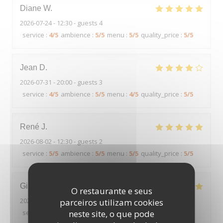
Diane
W
2026-07-24
- 12:30 - guests 4
service
:
4
/5
ambience
:
5
/5
menu
:
5
/5
quality_price
:
5
/5
Jean
D
2026-07-31
- 20:00 - guests 3
service
:
4
/5
ambience
:
5
/5
menu
:
4
/5
quality_price
:
5
/5
René
J
2026-08-02
- 12:30 - guests 2
service
:
5
/5
ambience
:
5
/5
menu
:
5
/5
quality_price
:
5
/5
Gilles
B
O restaurante e seus
2026-08-02
- 12:30 - guests 2
parceiros utilizam cookies
service
:
5
/5
ambience
neste site, o que pode
:
4
/5
menu
:
5
/5
quality_price
:
5
/5