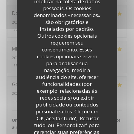
implicar na coleta de dados
pessoais. Os cookies
Douglas
F
denominados «necessários»
são obrigatórios e
2026-08-02
- 12:15 - guests 6
instalados por padrão.
service
:
5
/5
ambience
:
5
/5
menu
:
4
/5
quality_price
:
5
/5
Outros cookies opcionais
requerem seu
consentimento. Esses
MICKAEL
H
cookies opcionais servem
2026-08-01
- 19:45 - guests 2
para analisar sua
service
:
5
/5
ambience
:
5
/5
menu
:
4
/5
quality_price
:
4
/5
navegação, medir a
audiência do site, oferecer
funcionalidades (por
Geoffroy
D
exemplo, relacionadas às
2026-08-01
- 20:45 - guests 2
redes sociais) ou exibir
service
:
5
/5
ambience
:
4
/5
menu
:
5
/5
quality_price
:
4
/5
publicidade ou conteúdos
LE PAVILLON DE BAILLY
personalizados. Clique em
'OK, aceitar tudo', 'Recusar
Un très joli cadre, des plats tous excellents et un service
tudo' ou 'Personalizar' para
aux petits oignons : nous avons passé une excellente
gerenciar suas preferências.