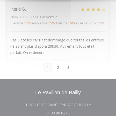
ingrid
G
2026-08-01
- 20:30 - Couverts 2
Service
:
5
/5
Ambiance
:
5
/5
Cuisine
:
5
/5
Qualité / Prix
:
5
/5
Pas 5 étoiles car il est dommage que toutes les entrées
ne soient plus dispo à 20h30. Autrement tout était
parfait. On reviendra
1
2
3
Le Pavillon de Bailly
((ouvre une nou
1 ROUTE DE SAINT-CYR 78870 BAILLY
01 30 80 02 06