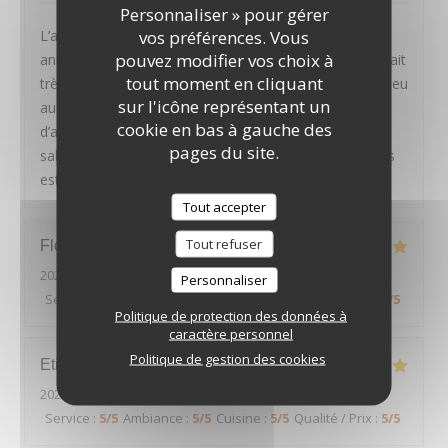
Personnaliser » pour gérer
vos préférences. Vous
L’année dernière en Avril on était la pour mon
pouvez modifier vos choix à
anniversaire. Tout était parfait. Mais cette fois ci on était
tout moment en cliquant
très déçu. Les plats étaient rien de spécial, même un peu
sur l'icône représentant un
au dessous de standard. Le croustillant d’épaule
cookie en bas à gauche des
d’agneau n’avait pas de goût du tout et la sauce trop
pages du site.
salée. Aubergine faite sans aucun travail. Je me doutais
est-ce que c’est le même chef de l’année dernière.
Tout accepter
Tout refuser
Florian
C
2026-08-01
- 20:45 - Couverts 2
Personnaliser
Service
:
5
/5
Ambiance
:
5
/5
Cuisine
:
5
/5
Qualité / Prix
:
5
/5
Politique de protection des données à
caractère personnel
Politique de gestion des cookies
Etienne
S
2026-08-01
- 20:15 - Couverts 4
Service
:
5
/5
Ambiance
:
5
/5
Cuisine
:
5
/5
Qualité / Prix
:
5
/5