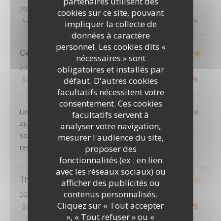
partenaires utilisent des
2026-08-01
- 19:45 - Couverts 2
cookies sur ce site, pouvant
Service
:
5
/5
Ambiance
:
5
/5
Cuisine
:
4
/5
Qualité / Prix
:
4
/5
impliquer la collecte de
données à caractère
personnel. Les cookies dits «
Geoffroy
D
nécessaires » sont
2026-08-01
- 20:45 - Couverts 2
obligatoires et installés par
défaut. D'autres cookies
Service
:
5
/5
Ambiance
:
4
/5
Cuisine
:
5
/5
Qualité / Prix
:
4
/5
facultatifs nécessitent votre
consentement. Ces cookies
Un très joli cadre, des plats tous excellents et un service
facultatifs servent à
aux petits oignons : nous avons passé une excellente
analyser votre navigation,
soirée, et recommandons chaleureusement ce
mesurer l'audience du site,
restaurant
proposer des
fonctionnalités (ex : en lien
avec les réseaux sociaux) ou
Thierry
D
afficher des publicités ou
LE PAVILLON DE BAILLY
contenus personnalisés.
2026-07-30
- 20:00 - Couverts 2
Cliquez sur « Tout accepter
Service
:
4
/5
Ambiance
:
4
/5
Cuisine
:
2
/5
Qualité / Prix
:
3
/5
», « Tout refuser » ou «