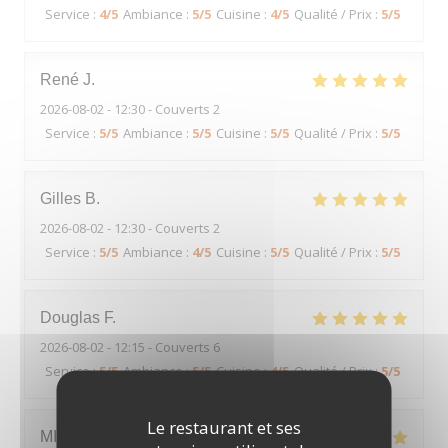
Service
:
4
/5
Ambiance
:
5
/5
Cuisine
:
4
/5
Qualité / Prix
:
5
/5
René
J
2026-08-02
- 12:30 - Couverts 2
Service
:
5
/5
Ambiance
:
5
/5
Cuisine
:
5
/5
Qualité / Prix
:
5
/5
Gilles
B
2026-08-02
- 12:30 - Couverts 2
Service
:
5
/5
Ambiance
:
4
/5
Cuisine
:
5
/5
Qualité / Prix
:
5
/5
Douglas
F
2026-08-02
- 12:15 - Couverts 6
Service
:
5
/5
Ambiance
:
5
/5
Cuisine
:
4
/5
Qualité / Prix
:
5
/5
Le restaurant et ses
MICKAEL
H