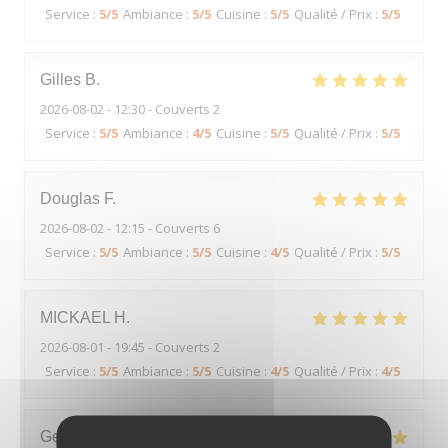
Service
:
5
/5
Ambiance
:
5
/5
Cuisine
:
5
/5
Qualité / Prix
:
5
/5
Gilles
B
2026-08-02
- 12:30 - Couverts 2
Service
:
5
/5
Ambiance
:
4
/5
Cuisine
:
5
/5
Qualité / Prix
:
5
/5
Douglas
F
2026-08-02
- 12:15 - Couverts 6
Service
:
5
/5
Ambiance
:
5
/5
Cuisine
:
4
/5
Qualité / Prix
:
5
/5
MICKAEL
H
2026-08-01
- 19:45 - Couverts 2
Service
:
5
/5
Ambiance
:
5
/5
Cuisine
:
4
/5
Qualité / Prix
:
4
/5
Geoffroy
D