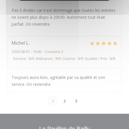
Pas 5 étoiles car il est dommage que toutes les entrées
ne soient plus dispo à 20h30. Autrement tout était
parfait. On reviendra
Michel
L
2026-08-01
- 19:45 - Couverts 2
Service
:
5
/5
Ambiance
:
5
/5
Cuisine
:
5
/5
Qualité / Prix
:
5
/5
Toujours aussi bon, agréable par sa qualité et son
service. On reviendra
1
2
3
Le Pavillon de Bailly