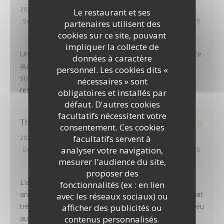
2026-08-01
- 20:45 - Couverts 2
Le restaurant et ses
Service
:
5
/5
Ambiance
:
4
/5
Cuisine
:
5
/5
Qualité / Prix
:
4
/5
partenaires utilisent des
cookies sur ce site, pouvant
impliquer la collecte de
Un très joli cadre, des plats tous excellents et un service
données à caractère
aux petits oignons : nous avons passé une excellente
personnel. Les cookies dits «
soirée, et recommandons chaleureusement ce
nécessaires » sont
restaurant
obligatoires et installés par
défaut. D'autres cookies
facultatifs nécessitent votre
Thierry
D
consentement. Ces cookies
facultatifs servent à
2026-07-30
- 20:00 - Couverts 2
analyser votre navigation,
Service
:
4
/5
Ambiance
:
4
/5
Cuisine
:
2
/5
Qualité / Prix
:
3
/5
mesurer l'audience du site,
proposer des
L’année dernière en Avril on était la pour mon
fonctionnalités (ex : en lien
anniversaire. Tout était parfait. Mais cette fois ci on était
avec les réseaux sociaux) ou
très déçu. Les plats étaient rien de spécial, même un peu
afficher des publicités ou
LE PAVILLON DE BAILLY
contenus personnalisés.
au dessous de standard. Le croustillant d’épaule