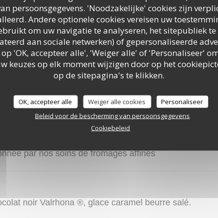
an persoonsgegevens. 'Noodzakelijke' cookies zijn verpl
lleerd. Andere optionele cookies vereisen uw toestemmi
bruikt om uw navigatie te analyseren, het sitepubliek te 
elateerd aan sociale netwerken) of gepersonaliseerde adve
 op 'OK, accepteer alle', 'Weiger alle' of 'Personaliseer'
LE PAVILLON DE BAILLY
uw keuzes op elk moment wijzigen door op het cookiepic
op de sitepagina's te klikken.
OK, accepteer alle
Weiger alle cookies
Personaliseer
Beleid voor de bescherming van persoonsgegevens
FROMAGES OU DESSERTS
Cookiebeleid
onnée par nos soins de fromages affinés
colat noir Valrhona ®, glace caramel beurre salé.