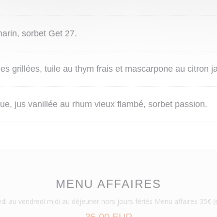
arin, sorbet Get 27.
s grillées, tuile au thym frais et mascarpone au citron j
e, jus vanillée au rhum vieux flambé, sorbet passion.
MENU AFFAIRES
au vendredi midi au déjeuner hors jours fériés Menu affaires 35€ 