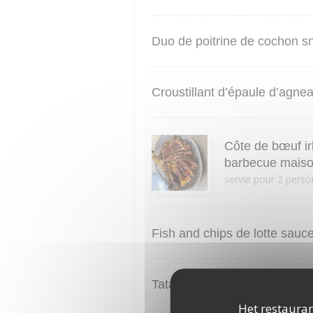
Duo de poitrine de cochon s
Croustillant d’épaule d’agnea
Côte de bœuf ir
barbecue mais
servie pour 2 perso
Fish and chips de lotte sauc
Tataki de thon rouge, au sé
Het restauran