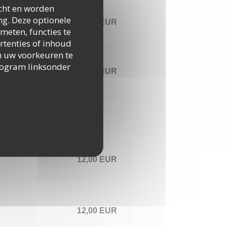
icht en worden
ng. Deze optionele
30,00 EUR
meten, functies te
rtenties of inhoud
 om uw voorkeuren te
togram linksonder
30,00 EUR
12,00 EUR
12,00 EUR