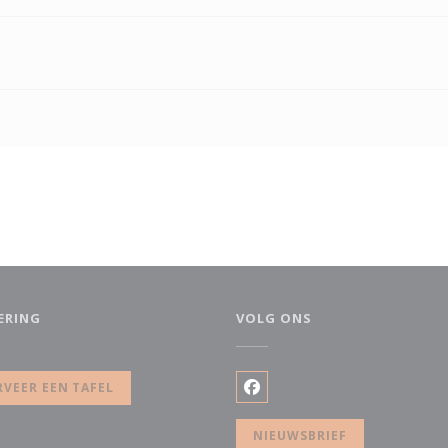
ERING
VOLG ONS
 nieuw venster))
RVEER EEN TAFEL
Facebook ((opent in een n
NIEUWSBRIEF