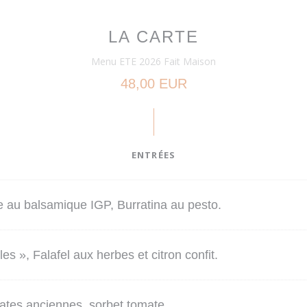
LA CARTE
Menu ETE 2026 Fait Maison
48,00 EUR
ENTRÉES
e au balsamique IGP, Burratina au pesto.
es », Falafel aux herbes et citron confit.
mates anciennes, sorbet tomate.