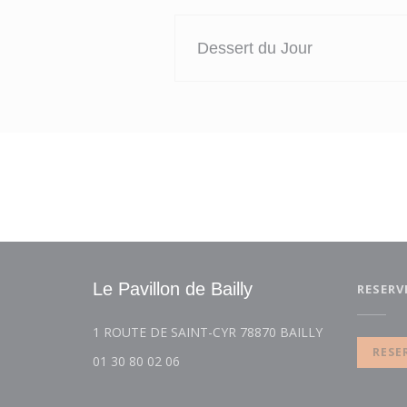
Dessert du Jour
Le Pavillon de Bailly
RESERV
((opent in een
1 ROUTE DE SAINT-CYR 78870 BAILLY
RESE
01 30 80 02 06