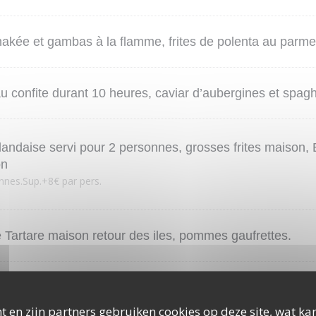
nakée et gambas à la flamme, frites de polenta au parm
u confite durant 10 heures, caviar d’aubergines et spagh
landaise servi pour 2 personnes, grosses frites maison, 
on
nnes.Sup.+8€ par pers.
e Tartare maison retour des iles, pommes gaufrettes.
same, nouilles Soba aux légumes.
t en zijn partners gebruiken cookies op deze site, wat kan