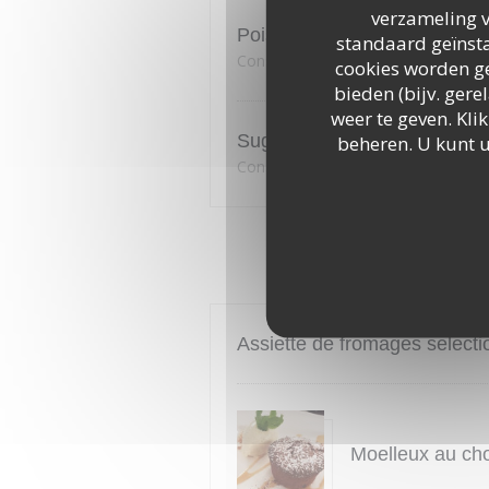
verzameling v
Poisson du moment
standaard geïnsta
Consultez le chevalet
cookies worden ge
bieden (bijv. ger
weer te geven. Klik
Suggestion du Chef
beheren. U kunt 
Consultez le chevalet
Assiette de fromages selecti
Moelleux au cho